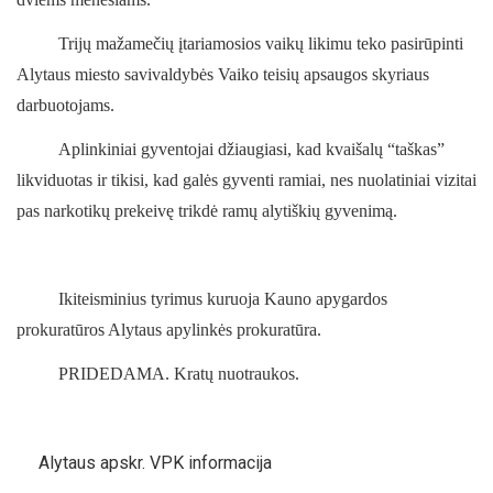
Trijų mažamečių įtariamosios vaikų likimu teko pasirūpinti
Alytaus miesto savivaldybės Vaiko teisių apsaugos skyriaus
darbuotojams.
Aplinkiniai gyventojai džiaugiasi, kad kvaišalų “taškas”
likviduotas ir tikisi, kad galės gyventi ramiai, nes nuolatiniai vizitai
pas narkotikų prekeivę trikdė ramų alytiškių gyvenimą.
Ikiteisminius tyrimus kuruoja Kauno apygardos
prokuratūros Alytaus apylinkės prokuratūra.
PRIDEDAMA. Kratų nuotraukos.
Alytaus apskr. VPK informacija