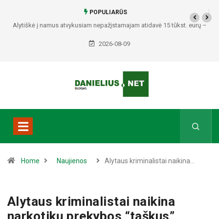
POPULIARŪS
Alytiškė į namus atvykusiam nepažįstamajam atidavė 15 tūkst. eurų –
policija pradėjo tyrimą
2026-08-09
Home
Naujienos
Alytaus kriminalistai naikina…
Alytaus kriminalistai naikina
narkotikų prekybos “taškus”