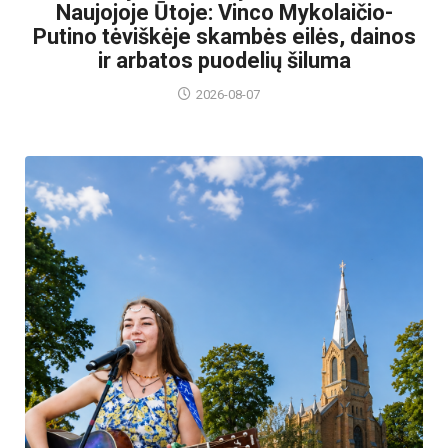
Naujojoje Ūtoje: Vinco Mykolaičio-
Putino tėviškėje skambės eilės, dainos
ir arbatos puodelių šiluma
2026-08-07