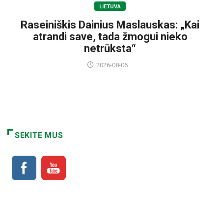
LIETUVA
Raseiniškis Dainius Maslauskas: „Kai
atrandi save, tada žmogui nieko
netrūksta“
2026-08-06
SEKITE MUS