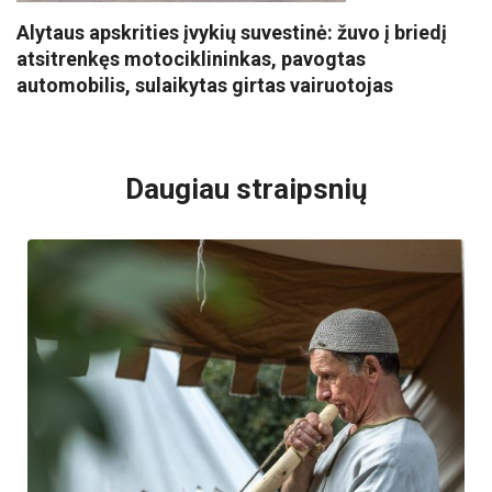
Alytaus apskrities įvykių suvestinė: žuvo į briedį
atsitrenkęs motociklininkas, pavogtas
automobilis, sulaikytas girtas vairuotojas
VISI POPULIARIAUSI
Daugiau straipsnių