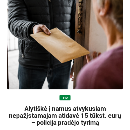
112
Alytiškė į namus atvykusiam
nepažįstamajam atidavė 15 tūkst. eurų
– policija pradėjo tyrimą