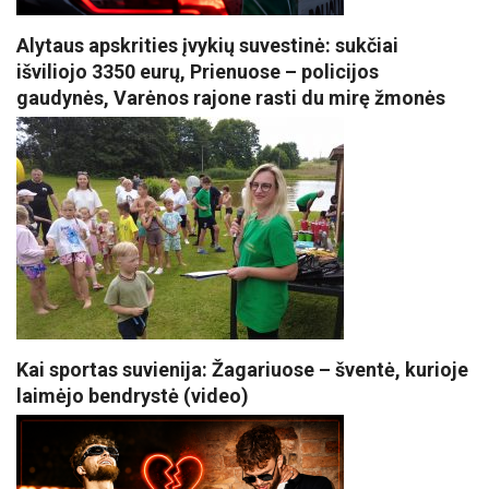
Alytaus apskrities įvykių suvestinė: sukčiai
išviliojo 3350 eurų, Prienuose – policijos
gaudynės, Varėnos rajone rasti du mirę žmonės
Kai sportas suvienija: Žagariuose – šventė, kurioje
laimėjo bendrystė (video)