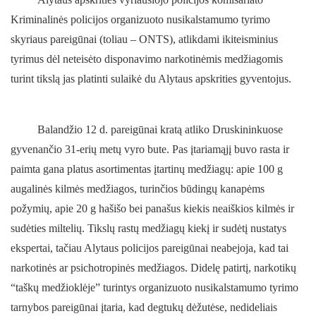
Kriminalinės policijos organizuoto nusikalstamumo tyrimo
skyriaus pareigūnai (toliau – ONTS), atlikdami ikiteisminius
tyrimus dėl neteisėto disponavimo narkotinėmis medžiagomis
turint tikslą jas platinti sulaikė du Alytaus apskrities gyventojus.
Balandžio 12 d. pareigūnai kratą atliko Druskininkuose
gyvenančio 31-erių metų vyro bute. Pas įtariamąjį buvo rasta ir
paimta gana platus asortimentas įtartinų medžiagų: apie 100 g
augalinės kilmės medžiagos, turinčios būdingų kanapėms
požymių, apie 20 g hašišo bei panašus kiekis neaiškios kilmės ir
sudėties miltelių. Tikslų rastų medžiagų kiekį ir sudėtį nustatys
ekspertai, tačiau Alytaus policijos pareigūnai neabejoja, kad tai
narkotinės ar psichotropinės medžiagos. Didelę patirtį, narkotikų
“taškų medžioklėje” turintys organizuoto nusikalstamumo tyrimo
tarnybos pareigūnai įtaria, kad degtukų dėžutėse, nedideliais