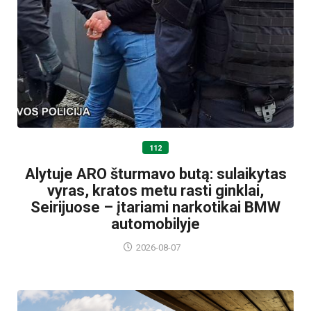
112
Alytuje ARO šturmavo butą: sulaikytas
vyras, kratos metu rasti ginklai,
Seirijuose – įtariami narkotikai BMW
automobilyje
2026-08-07