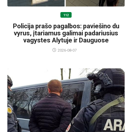
112
Policija prašo pagalbos: paviešino du
vyrus, įtariamus galimai padariusius
vagystes Alytuje ir Dauguose
2026-08-07