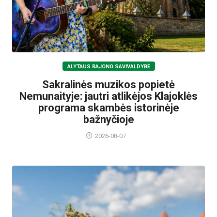
ALYTAUS RAJONO SAVIVALDYBĖ
Sakralinės muzikos popietė
Nemunaityje: jautri atlikėjos Klajoklės
programa skambės istorinėje
bažnyčioje
2026-08-07