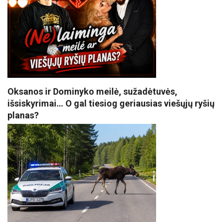
Oksanos ir Dominyko meilė, sužadėtuvės,
išsiskyrimai… O gal tiesiog geriausias viešųjų ryšių
planas?