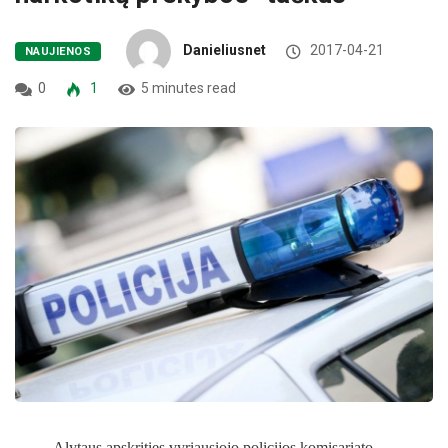
Danieliusnet
2017-04-21
NAUJIENOS
0
1
5 minutes read
Alytaus apskrities vyriausiojo policijos komisariato