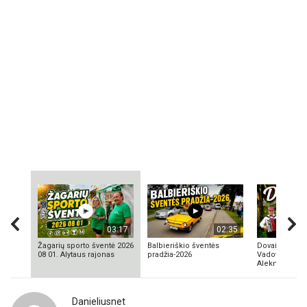
03:17
02:35
Žagarių sporto šventė 2026
Balbieriškio šventės
Dovainonių ka
08 01. Alytaus rajonas
pradžia-2026
Vadovas Vyta
Aleknavičius
Danieliusnet