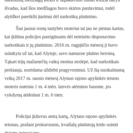
išvadas, kad šios medžiagos buvo skirtos pardavimui, todėl
alytiškei pareikšti įtarimai dėl narkotikų platinimo.
Šiai jaunai romų tautybės moteriai tai jau ne pirmas kartas,
kai įkliūna policijos pareigūnams dėl neteisėto disponavimo
narkotikais ir jų platinimo. 2016 m. rugpjūčio mėnesį ji buvo
sulaikyta už tai, kad Alytuje, savo namuose platino heroiną.
Tąkart trijų mažamečių vaikų motina neslėpė, kad narkotikais
prekiauja, norėdama uždirbti pragyvenimui. Už šią nusikalstamą
veiką 2017 m. sausio mėnesį Alytaus rajono apylinkės teismo
moteris nuteista 1 m. 4 mėn. laisvės atėmimo bausme, jos
vykdymą atidedant 1 m. 6 mėn.
Policijai įkliuvus antrą kartą, Alytaus rajono apylinkės
teismas, prašant prokurorams, kvaišalų platintoją leido suimti
dviems mėnesiams.