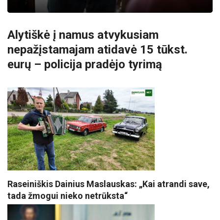
Alytiškė į namus atvykusiam
nepažįstamajam atidavė 15 tūkst.
eurų – policija pradėjo tyrimą
Raseiniškis Dainius Maslauskas: „Kai atrandi save,
tada žmogui nieko netrūksta“