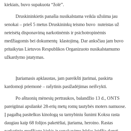
kiekiais, buvo supakuota “žolė”.
Druskininkietis panašia nusikalstama veikla užsiima jau
senokai – prieš 5 metus Druskininkų teismo buvo nuteistas už
neteisėtą disponavimą narkotinėmis ir psichotropinėmis
medžiagomis bei dokumentų klastojimą. Dar anksčiau jam buvo
pritaikytas Lietuvos Respublikos Organizuoto nusikalstamumo
užkardymo įstatymas.
Įtariamasis apklaustas, jam pareikšti įtarimai, paskirta
kardomoji priemonė – rašytinis pasižadėjimas neišvykti.
Po aštuonių mėnesių pertraukos, balandžio 13 d., ONTS
pareigūnai apsilankė 28-erių metų romų tautybės moters namuose.
Į pagalbą pasitelkus kinologą su tarnybiniu šunimi Koksu rasta
daugiau kaip 68 folijos paketėliai, įtariama, heroino. Rastas
narkotinių medžiagų kiekis ir supakavimo būdas leidžia daryti