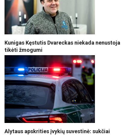
Kunigas Kęstutis Dvareckas niekada nenustoja
tikėti žmogumi
Alytaus apskrities įvykių suvestinė: sukčiai