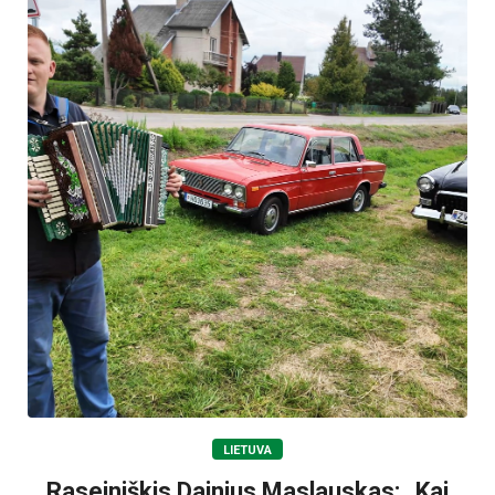
LIETUVA
Raseiniškis Dainius Maslauskas: „Kai