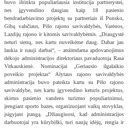
buvo išrinkta populiariausia institucija partnerystei,
nes įgyvendino daugiau kaip 18 pasienio
bendradarbiavimo projektų su partneriais iš Punsko,
Gibų valsčiaus, Pišo rajono savivaldybės, Varėnos,
Lazdijų rajono ir kitomis savivaldybėmis. „Draugystė
neturi sienų, nes kartu nuveikėme daug. Dabar jau
laukia ir nauji darbai“, – atsiimdama apdovanojimus
dėkojo administracijos direktoriaus pavaduotoja Rasa
Vitkauskienė. Nominacijai „Geriausio ilgalaikio
poveikio projektas“ Alytaus rajono savivaldybės
administracija buvo pateikta kartu su Pišo rajono
savivaldybe, nes kartu įgyvendino keturis projektus,
skirtus pasienio vandens turizmo populiarinimui,
įrengiant sporto bazes, organizuojant vaikų stovyklas,
įsigyjant įrangą. „Džiaugiuosi, kad administracijos
darbuotojai yra kūrybiški, turi naujų idėjų, rengia ir