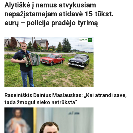
Alytiškė į namus atvykusiam
nepažįstamajam atidavė 15 tūkst.
eurų – policija pradėjo tyrimą
Raseiniškis Dainius Maslauskas: „Kai atrandi save,
tada žmogui nieko netrūksta“