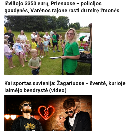
išviliojo 3350 eurų, Prienuose – policijos
gaudynės, Varėnos rajone rasti du mirę žmonės
Kai sportas suvienija: Žagariuose – šventė, kurioje
laimėjo bendrystė (video)