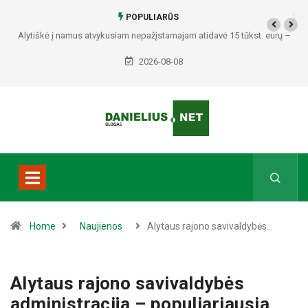
POPULIARŪS
Alytiškė į namus atvykusiam nepažįstamajam atidavė 15 tūkst. eurų –
policija pradėjo tyrimą
2026-08-08
Home
Naujienos
Alytaus rajono savivaldybės…
Alytaus rajono savivaldybės
administracija – populiariausia