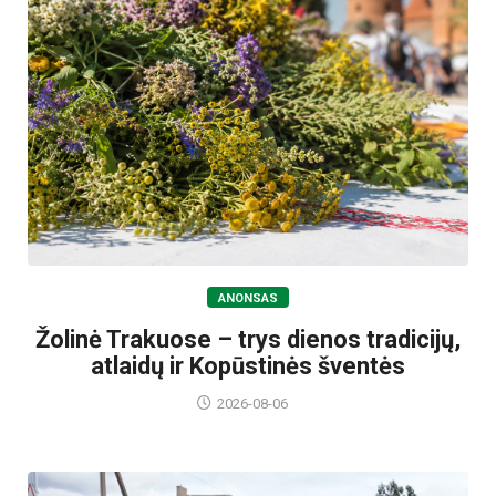
ANONSAS
Žolinė Trakuose – trys dienos tradicijų,
atlaidų ir Kopūstinės šventės
2026-08-06