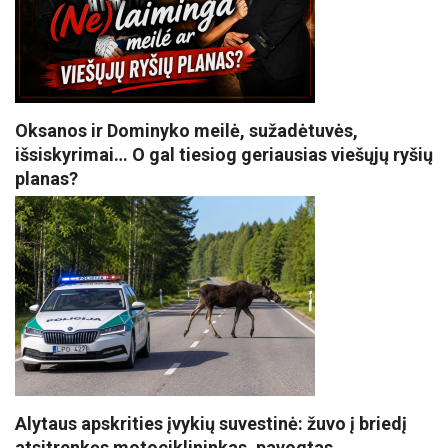
Oksanos ir Dominyko meilė, sužadėtuvės,
išsiskyrimai… O gal tiesiog geriausias viešųjų ryšių
planas?
Alytaus apskrities įvykių suvestinė: žuvo į briedį
atsitrenkęs motociklininkas, pavogtas