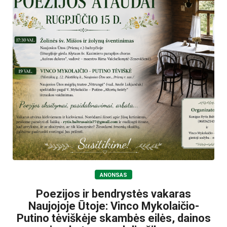
ANONSAS
Poezijos ir bendrystės vakaras
Naujojoje Ūtoje: Vinco Mykolaičio-
Putino tėviškėje skambės eilės, dainos