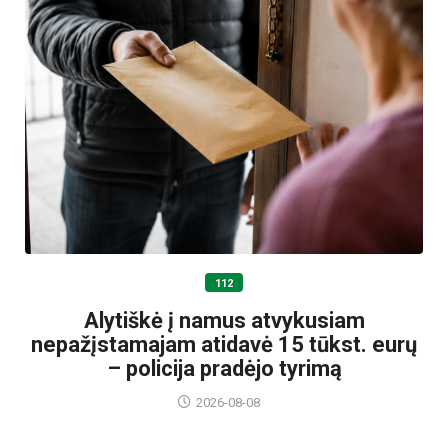
112
Alytiškė į namus atvykusiam
nepažįstamajam atidavė 15 tūkst. eurų
– policija pradėjo tyrimą
2026-08-08