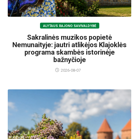
ALYTAUS RAJONO SAVIVALDYBĖ
Sakralinės muzikos popietė
Nemunaityje: jautri atlikėjos Klajoklės
programa skambės istorinėje
bažnyčioje
2026-08-07