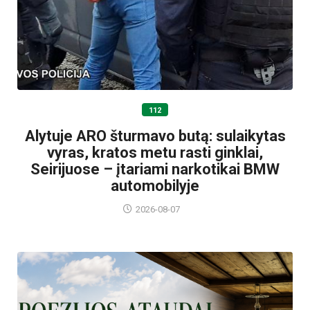
112
Alytuje ARO šturmavo butą: sulaikytas
vyras, kratos metu rasti ginklai,
Seirijuose – įtariami narkotikai BMW
automobilyje
2026-08-07