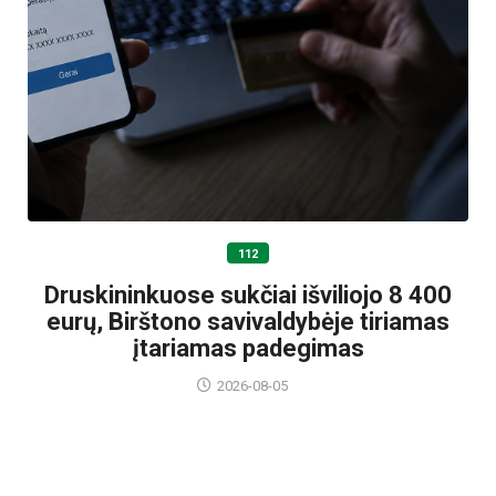
112
Druskininkuose sukčiai išviliojo 8 400
eurų, Birštono savivaldybėje tiriamas
įtariamas padegimas
2026-08-05