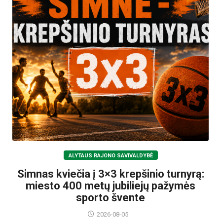
ALYTAUS RAJONO SAVIVALDYBĖ
Simnas kviečia į 3×3 krepšinio turnyrą:
miesto 400 metų jubiliejų pažymės
sporto švente
2026-08-05