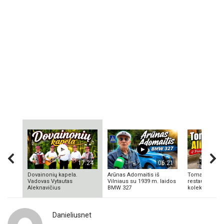
17:24
06:21
Dovainonių kapela.
Arūnas Adomaitis iš
Tomas Aliulis
Vadovas Vytautas
Vilniaus su 1939 m. laidos
restauratorius
Aleknavičius
BMW 327
kolekcionieriu
Danieliusnet