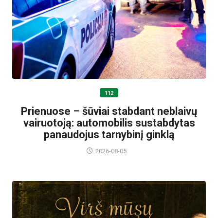
112
Prienuose – šūviai stabdant neblaivų
vairuotoją: automobilis sustabdytas
panaudojus tarnybinį ginklą
2026-08-05