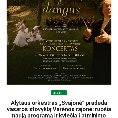
ALYTUS
Alytaus orkestras „Svajonė“ pradeda
vasaros stovyklą Varėnos rajone: ruošia
naują programą ir kviečia į atminimo