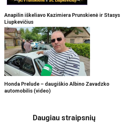
Anapilin iškeliavo Kazimiera Prunskienė ir Stasys
Liupkevičius
Honda Prelude – daugiškio Albino Zavadzko
automobilis (video)
VISI POPULIARIAUSI
Daugiau straipsnių