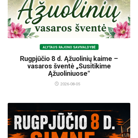
ALYTAUS RAJONO SAVIVALDYBĖ
Rugpjūčio 8 d. Ąžuolinių kaime –
vasaros šventė „Susitikime
Ąžuoliniuose“
2026-08-05