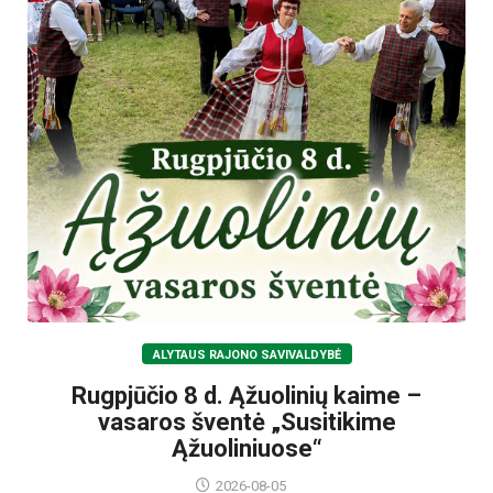
ALYTAUS RAJONO SAVIVALDYBĖ
Rugpjūčio 8 d. Ąžuolinių kaime –
vasaros šventė „Susitikime
Ąžuoliniuose“
2026-08-05