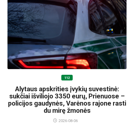
112
Alytaus apskrities įvykių suvestinė:
sukčiai išviliojo 3350 eurų, Prienuose –
policijos gaudynės, Varėnos rajone rasti
du mirę žmonės
2026-08-06