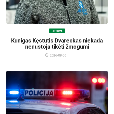
LIETUVA
Kunigas Kęstutis Dvareckas niekada
nenustoja tikėti žmogumi
2026-08-06