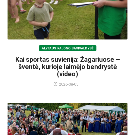
ALYTAUS RAJONO SAVIVALDYBĖ
Kai sportas suvienija: Žagariuose –
šventė, kurioje laimėjo bendrystė
(video)
2026-08-05