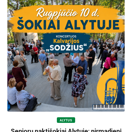
ALYTUS
Senjorų naktišokiai Alytuje: pirmadienį