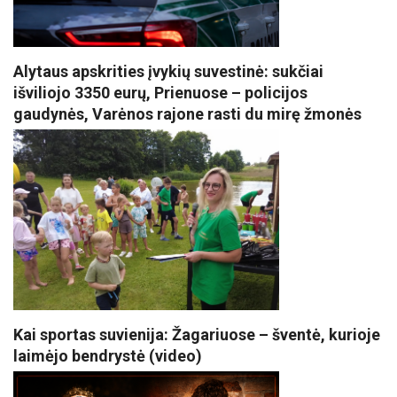
Alytaus apskrities įvykių suvestinė: sukčiai
išviliojo 3350 eurų, Prienuose – policijos
gaudynės, Varėnos rajone rasti du mirę žmonės
Kai sportas suvienija: Žagariuose – šventė, kurioje
laimėjo bendrystė (video)