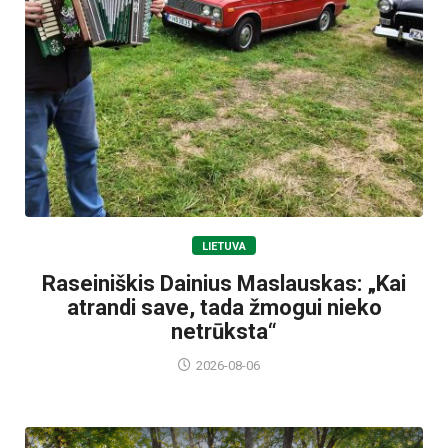
LIETUVA
Raseiniškis Dainius Maslauskas: „Kai
atrandi save, tada žmogui nieko
netrūksta“
2026-08-06