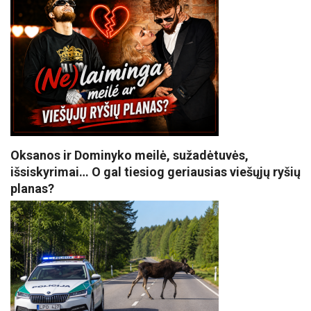
Oksanos ir Dominyko meilė, sužadėtuvės,
išsiskyrimai… O gal tiesiog geriausias viešųjų ryšių
planas?