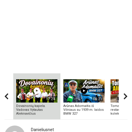
17:24
06:21
Dovainonių kapela.
Arūnas Adomaitis iš
Tomas Aliulis
Vadovas Vytautas
Vilniaus su 1939 m. laidos
restauratorius
Aleknavičius
BMW 327
kolekcionieriu
Danieliusnet