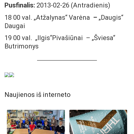
Pusfinalis:
2013-02-26 (Antradienis)
18 00 val. „Atžalynas“ Varėna
–
„Daugis“
Daugai
19 00 val. „Ilgis“Pivašiūnai – „Šviesa“
Butrimonys
Naujienos iš interneto