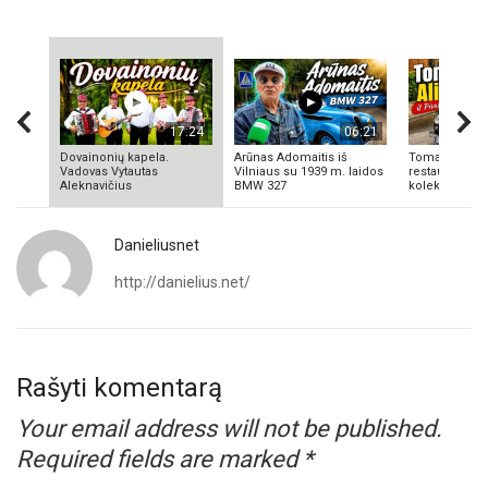
17:24
06:21
Dovainonių kapela.
Arūnas Adomaitis iš
Tomas Aliulis
Vadovas Vytautas
Vilniaus su 1939 m. laidos
restauratorius
Aleknavičius
BMW 327
kolekcionieriu
Danieliusnet
http://danielius.net/
Rašyti komentarą
Your email address will not be published.
Required fields are marked
*