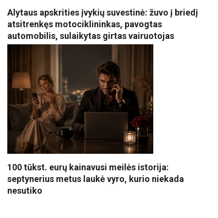
Alytaus apskrities įvykių suvestinė: žuvo į briedį
atsitrenkęs motociklininkas, pavogtas
automobilis, sulaikytas girtas vairuotojas
100 tūkst. eurų kainavusi meilės istorija:
septynerius metus laukė vyro, kurio niekada
nesutiko
VISI POPULIARIAUSI