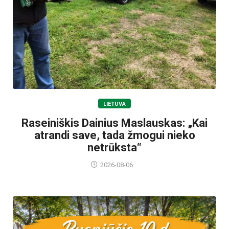
LIETUVA
Raseiniškis Dainius Maslauskas: „Kai
atrandi save, tada žmogui nieko
netrūksta“
2026-08-06