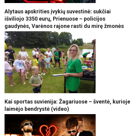
Alytaus apskrities įvykių suvestinė: sukčiai
išviliojo 3350 eurų, Prienuose – policijos
gaudynės, Varėnos rajone rasti du mirę žmonės
Kai sportas suvienija: Žagariuose – šventė, kurioje
laimėjo bendrystė (video)