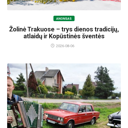
ANONSAS
Žolinė Trakuose – trys dienos tradicijų,
atlaidų ir Kopūstinės šventės
2026-08-06