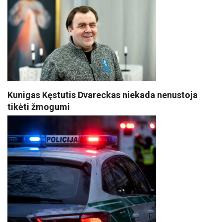
Kunigas Kęstutis Dvareckas niekada nenustoja
tikėti žmogumi