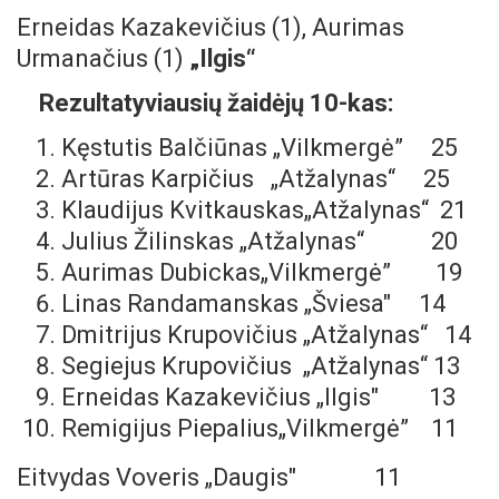
Erneidas Kazakevičius (1), Aurimas
Urmanačius (1)
„Ilgis“
Rezultatyviausių žaidėjų 10-kas:
Kęstutis Balčiūnas „Vilkmergė” 25
Artūras Karpičius „Atžalynas“ 25
Klaudijus Kvitkauskas„Atžalynas“ 21
Julius Žilinskas „Atžalynas“ 20
Aurimas Dubickas„Vilkmergė” 19
Linas Randamanskas „Šviesa″ 14
Dmitrijus Krupovičius „Atžalynas“ 14
Segiejus Krupovičius „Atžalynas“ 13
Erneidas Kazakevičius „Ilgis″ 13
Remigijus Piepalius„Vilkmergė” 11
Eitvydas Voveris „Daugis″ 11