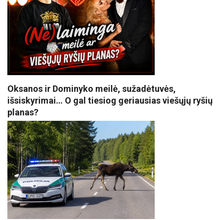
Oksanos ir Dominyko meilė, sužadėtuvės,
išsiskyrimai… O gal tiesiog geriausias viešųjų ryšių
planas?