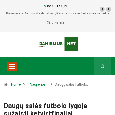
POPULIARŪS
Raseiniškis Dainius Maslauskas: „Kai atrandi save, tada žmogui nieko
netrūksta“
2026-08-06
Home
Naujienos
Daugų salės futbolo…
Daugų salės futbolo lygoje
sužaisti ketvirtfinaliai