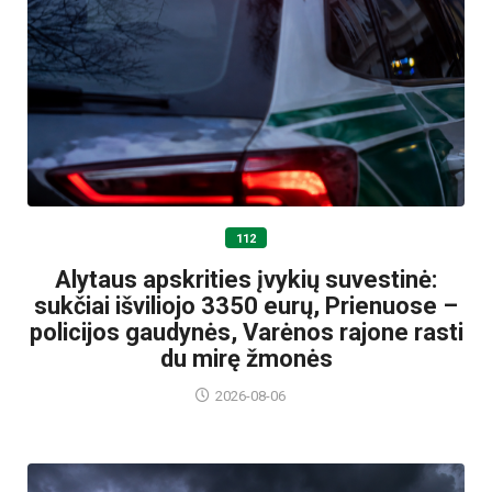
112
Alytaus apskrities įvykių suvestinė:
sukčiai išviliojo 3350 eurų, Prienuose –
policijos gaudynės, Varėnos rajone rasti
du mirę žmonės
2026-08-06