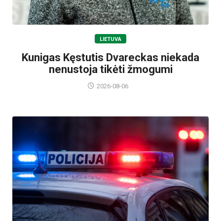
LIETUVA
Kunigas Kęstutis Dvareckas niekada
nenustoja tikėti žmogumi
2026-08-06