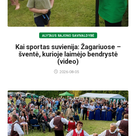
ALYTAUS RAJONO SAVIVALDYBĖ
Kai sportas suvienija: Žagariuose –
šventė, kurioje laimėjo bendrystė
(video)
2026-08-05