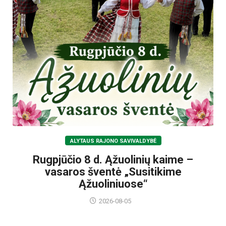
ALYTAUS RAJONO SAVIVALDYBĖ
Rugpjūčio 8 d. Ąžuolinių kaime –
vasaros šventė „Susitikime
Ąžuoliniuose“
2026-08-05