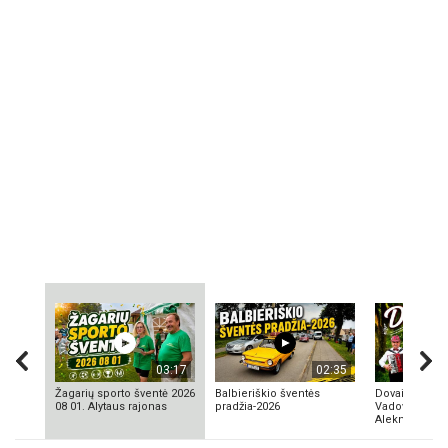
03:17
02:35
Žagarių sporto šventė 2026
Balbieriškio šventės
Dovainonių ka
08 01. Alytaus rajonas
pradžia-2026
Vadovas Vyta
Aleknavičius