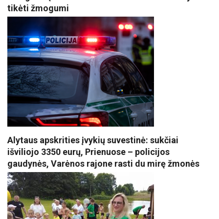
tikėti žmogumi
Alytaus apskrities įvykių suvestinė: sukčiai
išviliojo 3350 eurų, Prienuose – policijos
gaudynės, Varėnos rajone rasti du mirę žmonės