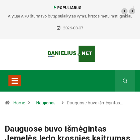
POPULIARŪS
Alytuje ARO šturmavo butą: sulaikytas vyras, kratos metu rasti ginklai,
Seirijuose – įtariami narkotikai BMW automobilyje
2026-08-07
Home
Naujienos
Dauguose buvo išmėgintas…
Dauguose buvo išmėgintas
Jemelės ledo krosnies kaitrumas