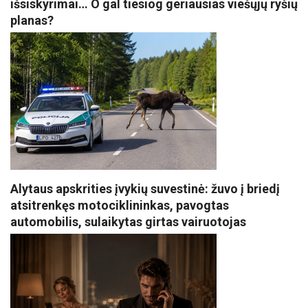
išsiskyrimai… O gal tiesiog geriausias viešųjų ryšių
planas?
Alytaus apskrities įvykių suvestinė: žuvo į briedį
atsitrenkęs motociklininkas, pavogtas
automobilis, sulaikytas girtas vairuotojas