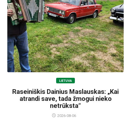
LIETUVA
Raseiniškis Dainius Maslauskas: „Kai
atrandi save, tada žmogui nieko
netrūksta“
2026-08-06