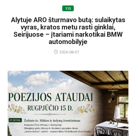
112
Alytuje ARO šturmavo butą: sulaikytas
vyras, kratos metu rasti ginklai,
Seirijuose – įtariami narkotikai BMW
automobilyje
2026-08-07