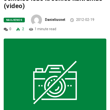
(video)
Danieliusnet
2012-02-19
NAUJIENOS
0
2
1 minute read