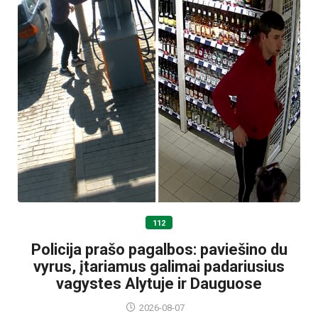
112
Policija prašo pagalbos: paviešino du
vyrus, įtariamus galimai padariusius
vagystes Alytuje ir Dauguose
2026-08-07