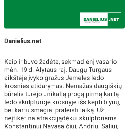
Danielius.net
Kaip ir buvo žadėta, sekmadienį vasario
mėn. 19 d. Alytaus raj. Daugų Turgaus
aikštėje įvyko gražus Jemelės ledo
krosnies atidarymas. Nemažas daugiškių
būrelis turėjo unikalią progą pirmą kartą
ledo skulptūroje krosnyje išsikepti blynų,
bei kartu smagiai praleisti laiką. Už
neįtikėtina atrakcijądėkui skulptoriams
Konstantinui Navasaičiui, Andriui Saliui,