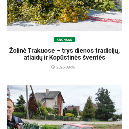
ANONSAS
Žolinė Trakuose – trys dienos tradicijų,
atlaidų ir Kopūstinės šventės
2026-08-06