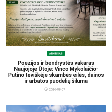
ANONSAS
Poezijos ir bendrystės vakaras
Naujojoje Ūtoje: Vinco Mykolaičio-
Putino tėviškėje skambės eilės, dainos
ir arbatos puodelių šiluma
2026-08-07