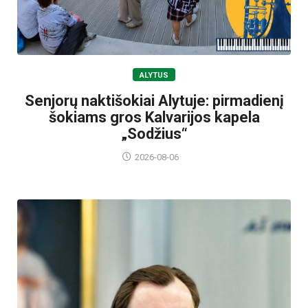
ALYTUS
Senjorų naktišokiai Alytuje: pirmadienį
šokiams gros Kalvarijos kapela
„Sodžius“
2026-08-06