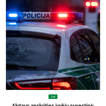
112
Alytaus apskrities įvykių suvestinė: