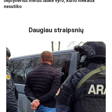
septynerius metus laukė vyro, kurio niekada
nesutiko
VISI POPULIARIAUSI
Daugiau straipsnių