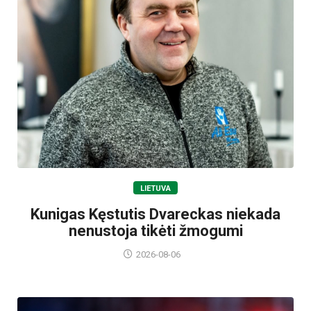
LIETUVA
Kunigas Kęstutis Dvareckas niekada
nenustoja tikėti žmogumi
2026-08-06