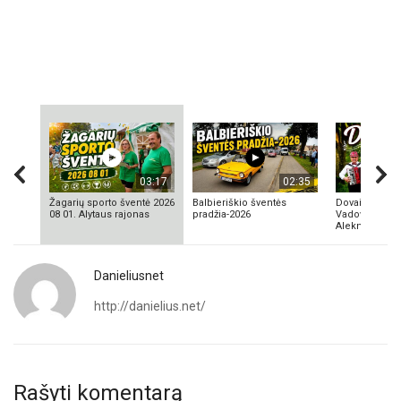
03:17
02:35
Žagarių sporto šventė 2026
Balbieriškio šventės
Dovainonių ka
08 01. Alytaus rajonas
pradžia-2026
Vadovas Vyta
Aleknavičius
Danieliusnet
http://danielius.net/
Rašyti komentarą