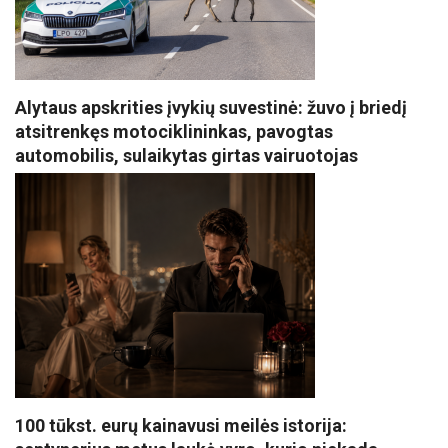
Alytaus apskrities įvykių suvestinė: žuvo į briedį
atsitrenkęs motociklininkas, pavogtas
automobilis, sulaikytas girtas vairuotojas
100 tūkst. eurų kainavusi meilės istorija: