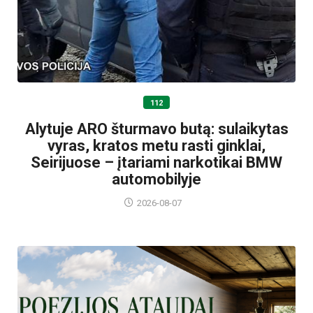
112
Alytuje ARO šturmavo butą: sulaikytas
vyras, kratos metu rasti ginklai,
Seirijuose – įtariami narkotikai BMW
automobilyje
2026-08-07