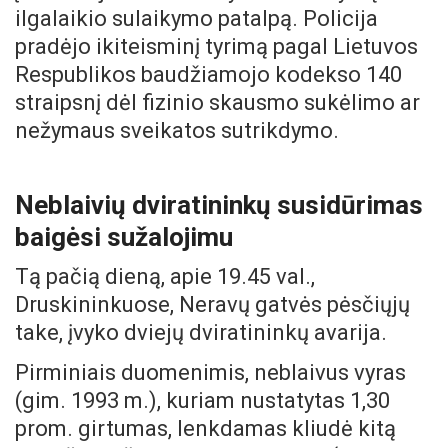
ilgalaikio sulaikymo patalpą. Policija
pradėjo ikiteisminį tyrimą pagal Lietuvos
Respublikos baudžiamojo kodekso 140
straipsnį dėl fizinio skausmo sukėlimo ar
nežymaus sveikatos sutrikdymo.
Neblaivių dviratininkų susidūrimas
baigėsi sužalojimu
Tą pačią dieną, apie 19.45 val.,
Druskininkuose, Neravų gatvės pėsčiųjų
take, įvyko dviejų dviratininkų avarija.
Pirminiais duomenimis, neblaivus vyras
(gim. 1993 m.), kuriam nustatytas 1,30
prom. girtumas, lenkdamas kliudė kitą