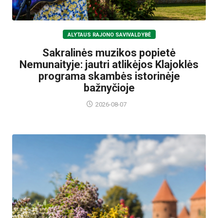
ALYTAUS RAJONO SAVIVALDYBĖ
Sakralinės muzikos popietė
Nemunaityje: jautri atlikėjos Klajoklės
programa skambės istorinėje
bažnyčioje
2026-08-07