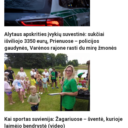
Alytaus apskrities įvykių suvestinė: sukčiai
išviliojo 3350 eurų, Prienuose – policijos
gaudynės, Varėnos rajone rasti du mirę žmonės
Kai sportas suvienija: Žagariuose – šventė, kurioje
laimėjo bendrystė (video)