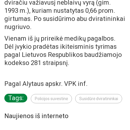
dviračiu važiavusį neblaivų vyrą (gim.
1993 m.), kuriam nustatytas 0,66 prom.
girtumas. Po susidūrimo abu dviratininkai
nugriuvo.
Vienam iš jų prireikė medikų pagalbos.
Dėl įvykio pradėtas ikiteisminis tyrimas
pagal Lietuvos Respublikos baudžiamojo
kodekso 281 straipsnį.
Pagal Alytaus apskr. VPK inf.
Tags:
Policijos suvestinė
Susidūrė dviratininkai
Naujienos iš interneto