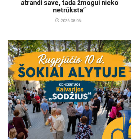
atrandi save, tada žmogui nieko
netrūksta“
2026-08-06