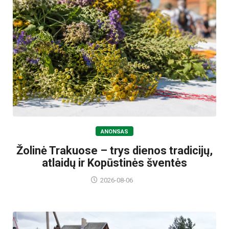
ANONSAS
Žolinė Trakuose – trys dienos tradicijų,
atlaidų ir Kopūstinės šventės
2026-08-06