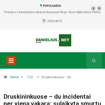
POPULIARŪS
Poezijos ir bendrystės vakaras Naujojoje Ūtoje: Vinco Mykolaičio-Putino
tėviškėje skambės eilės, dainos ir arbatos puodelių šiluma
2026-08-07
Home
112
Druskininkuose – du…
Druskininkuose – du incidentai
per vieną vakarą: sulaikyta smurtu