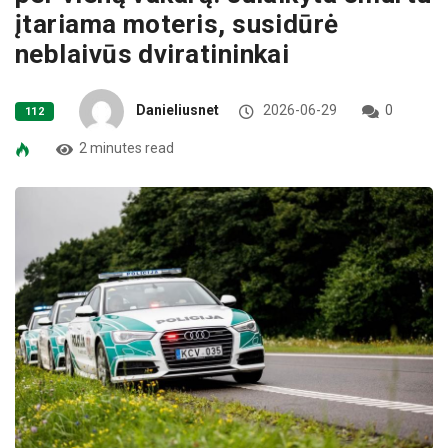
įtariama moteris, susidūrė
neblaivūs dviratininkai
Danieliusnet
2026-06-29
0
112
2 minutes read