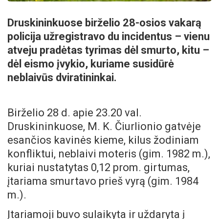
Druskininkuose birželio 28-osios vakarą
policija užregistravo du incidentus – vienu
atveju pradėtas tyrimas dėl smurto, kitu –
dėl eismo įvykio, kuriame susidūrė
neblaivūs dviratininkai.
Birželio 28 d. apie 23.20 val.
Druskininkuose, M. K. Čiurlionio gatvėje
esančios kavinės kieme, kilus žodiniam
konfliktui, neblaivi moteris (gim. 1982 m.),
kuriai nustatytas 0,12 prom. girtumas,
įtariama smurtavo prieš vyrą (gim. 1984
m.).
Įtariamoji buvo sulaikyta ir uždaryta į