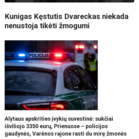
Kunigas Kęstutis Dvareckas niekada
nenustoja tikėti žmogumi
Alytaus apskrities įvykių suvestinė: sukčiai
išviliojo 3350 eurų, Prienuose – policijos
gaudynės, Varėnos rajone rasti du mirę žmonės