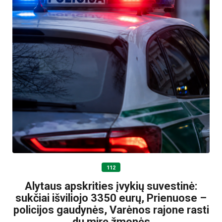
112
Alytaus apskrities įvykių suvestinė:
sukčiai išviliojo 3350 eurų, Prienuose –
policijos gaudynės, Varėnos rajone rasti
du mirę žmonės