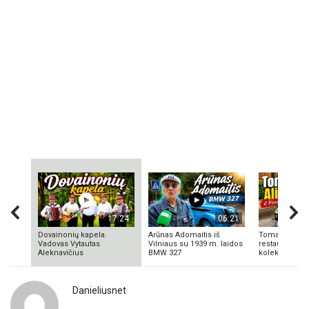
17:24
06:21
Dovainonių kapela.
Arūnas Adomaitis iš
Tomas Aliulis
Vadovas Vytautas
Vilniaus su 1939 m. laidos
restauratorius
Aleknavičius
BMW 327
kolekcionieriu
Danieliusnet