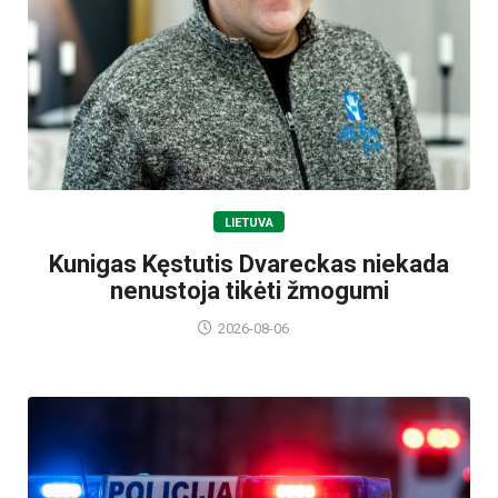
LIETUVA
Kunigas Kęstutis Dvareckas niekada
nenustoja tikėti žmogumi
2026-08-06