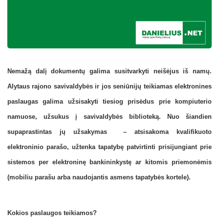
Nemažą dalį dokumentų galima susitvarkyti neišėjus iš namų.
Alytaus rajono savivaldybės ir jos seniūnijų teikiamas elektronines
paslaugas galima užsisakyti tiesiog prisėdus prie kompiuterio
namuose, užsukus į savivaldybės biblioteką. Nuo šiandien
supaprastintas jų užsakymas – atsisakoma kvalifikuoto
elektroninio parašo, užtenka tapatybę patvirtinti prisijungiant prie
sistemos per elektroninę bankininkystę ar kitomis priemonėmis
(mobiliu parašu arba naudojantis asmens tapatybės kortele).
Kokios paslaugos teikiamos?