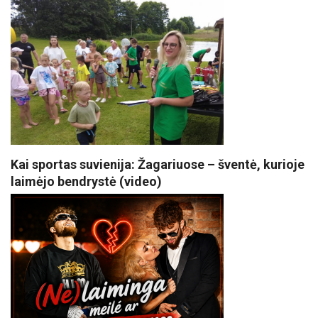
Kai sportas suvienija: Žagariuose – šventė, kurioje
laimėjo bendrystė (video)