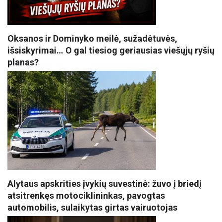
Oksanos ir Dominyko meilė, sužadėtuvės,
išsiskyrimai… O gal tiesiog geriausias viešųjų ryšių
planas?
Alytaus apskrities įvykių suvestinė: žuvo į briedį
atsitrenkęs motociklininkas, pavogtas
automobilis, sulaikytas girtas vairuotojas