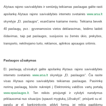
Alytaus rajono savivaldybės ir seniūnijų teikiamas paslaugas galite rasti
apsilankę Alytaus rajono savivaldybės interneto svetainės
www.arsa.lt
skyrelyje „El. paslaugos“, esančiame kairiame meniu. Teikiama beveik
40 paslaugų, pvz.: gyvenamosios vietos deklaravimas, leidimo laidoti
išdavimas, taip pat paslaugos, susijusios su žemės ūkio, prekybos,
transporto, nekilnojamo turto, reklamos, aplinkos apsaugos sritimis.
Paslaugos užsakymas
El. paslaugą užsisakyti galite apsilankę Alytaus rajono savivaldybės
interneto svetainės
www.arsa.lt
skyrelyje „El. paslaugos“. Čia rasite
visas Alytaus rajono savivaldybės teikiamas paslaugas. Pasirinkę
norimą paslaugą, būsite nukreipti į Elektroninių valdžios vartų portalą
www.epaslaugos.lt
.
Ten reikės prisijungti ir vykdyti nurodymus
priklausomai nuo situacijos (spausti mygtuką „Užsakyti“, prisijunti su el.
parašu ar el. bankininkyste, pildyti formą, jei reikia papildomų