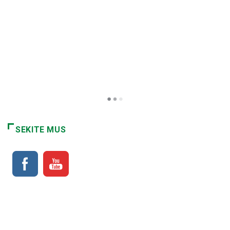
Prienuose – šūviai stabdant neblaivų
vairuotoją: automobilis sustabdytas
panaudojus tarnybinį ginklą
2026-08-05
SEKITE MUS