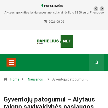
POPULIARŪS
Alytaus apskrities įvykių suvestinė: sukčiai išviliojo 3350 eurų, Prienuose
– policijos gaudynės, Varėnos rajone rasti du mirę žmonės
2026-08-06
Home
Naujienos
Gyventojų patogumui –…
Gyventojų patogumui – Alytaus
rajono savivaldybės paslaugos