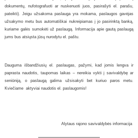
dokumentų, nufotografuoti ar nuskenuoti juos, pasirašyti el. parašu,
pateikti).
Jeigu užsakoma paslauga yra mokama, paslaugos gavėjas
užsakymo metu bus automatiškai nukreipiamas į jo pasirinktą banką,
kuriame galės sumokėti už paslaugą. Informacija apie gautą paslaugą
jums bus atsiųsta jūsų nurodytu el. paštu.
Dauguma išbandžiusių el. paslaugas, pažymi, kad jomis lengva ir
paprasta naudotis, taupomas laikas – nereikia vykti į savivaldybę ar
seniūniją, o paslaugą galima užsisakyti bet kuriuo paros metu.
Kviečiame aktyviai naudotis el. paslaugomis!
Alytaus rajono savivaldybės informacija