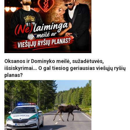
Oksanos ir Dominyko meilė, sužadėtuvės,
išsiskyrimai… O gal tiesiog geriausias viešųjų ryšių
planas?