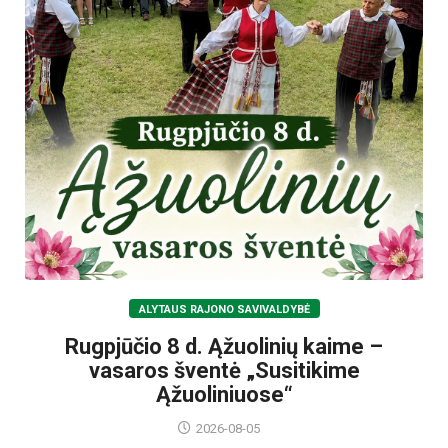
ALYTAUS RAJONO SAVIVALDYBĖ
Rugpjūčio 8 d. Ąžuolinių kaime –
vasaros šventė „Susitikime
Ąžuoliniuose“
2026-08-05