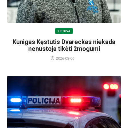
LIETUVA
Kunigas Kęstutis Dvareckas niekada
nenustoja tikėti žmogumi
2026-08-06