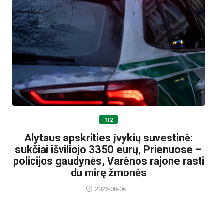
112
Alytaus apskrities įvykių suvestinė:
sukčiai išviliojo 3350 eurų, Prienuose –
policijos gaudynės, Varėnos rajone rasti
du mirę žmonės
2026-08-06