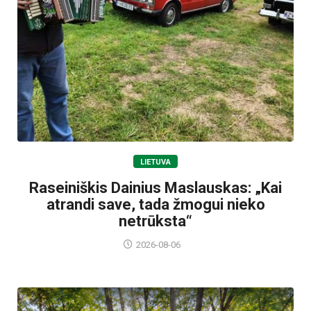
LIETUVA
Raseiniškis Dainius Maslauskas: „Kai
atrandi save, tada žmogui nieko
netrūksta“
2026-08-06