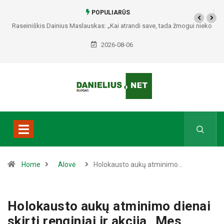
POPULIARŪS
Raseiniškis Dainius Maslauskas: „Kai atrandi save, tada žmogui nieko
netrūksta“
2026-08-06
Home
Alovė
Holokausto aukų atminimo…
Holokausto aukų atminimo dienai
skirti renginiai ir akcija „Mes