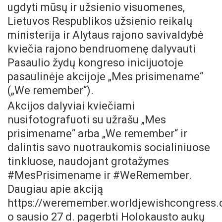
ugdyti mūsų ir užsienio visuomenes,
Lietuvos Respublikos užsienio reikalų
ministerija ir Alytaus rajono savivaldybė
kviečia rajono bendruomenę dalyvauti
Pasaulio žydų kongreso inicijuotoje
pasaulinėje akcijoje „Mes prisimename“
(„We remember“).
Akcijos dalyviai kviečiami
nusifotografuoti su užrašu „Mes
prisimename“ arba „We remember“ ir
dalintis savo nuotraukomis socialiniuose
tinkluose, naudojant grotažymes
#MesPrisimename ir #WeRemember.
Daugiau apie akciją
https://weremember.worldjewishcongress.o
o sausio 27 d. pagerbti Holokausto aukų