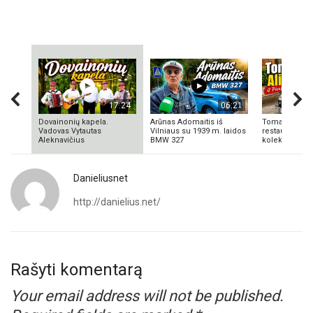
17:24
06:21
Dovainonių kapela.
Arūnas Adomaitis iš
Tomas Aliulis
Vadovas Vytautas
Vilniaus su 1939 m. laidos
restauratorius
Aleknavičius
BMW 327
kolekcionieriu
Danieliusnet
http://danielius.net/
Rašyti komentarą
Your email address will not be published.