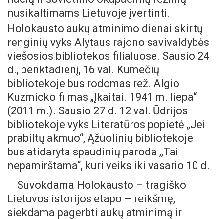
nusikaltimams Lietuvoje įvertinti.
Holokausto aukų atminimo dienai skirtų
renginių vyks Alytaus rajono savivaldybės
viešosios bibliotekos filialuose. Sausio 24
d., penktadienį, 16 val. Kumečių
bibliotekoje bus rodomas rež. Algio
Kuzmicko filmas „Įkaitai. 1941 m. liepa“
(2011 m.). Sausio 27 d. 12 val. Ūdrijos
bibliotekoje vyks Literatūros popietė „Jei
prabiltų akmuo“, Ąžuolinių bibliotekoje
bus atidaryta spaudinių paroda ,,Tai
nepamirštama“, kuri veiks iki vasario 10 d.
Suvokdama Holokausto – tragiško
Lietuvos istorijos etapo – reikšmę,
siekdama pagerbti aukų atminimą ir