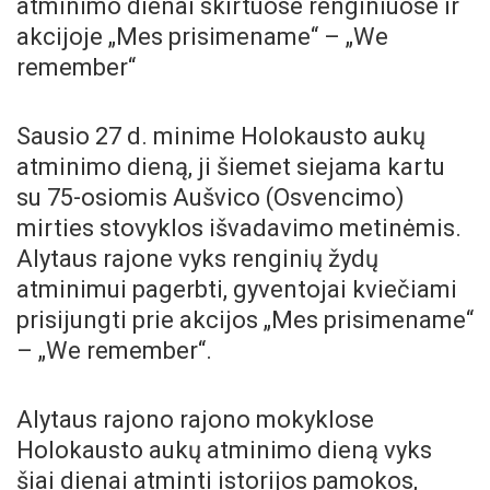
atminimo dienai skirtuose renginiuose ir
akcijoje „Mes prisimename“ – „We
remember“
Sausio 27 d. minime Holokausto aukų
atminimo dieną, ji šiemet siejama kartu
su 75-osiomis Aušvico (Osvencimo)
mirties stovyklos išvadavimo metinėmis.
Alytaus rajone vyks renginių žydų
atminimui pagerbti, gyventojai kviečiami
prisijungti prie akcijos „Mes prisimename“
– „We remember“.
Alytaus rajono rajono mokyklose
Holokausto aukų atminimo dieną vyks
šiai dienai atminti istorijos pamokos,