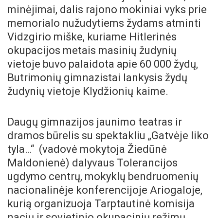
minėjimai, dalis rajono mokiniai vyks prie
memorialo nužudytiems žydams atminti
Vidzgirio miške, kuriame Hitlerinės
okupacijos metais masinių žudynių
vietoje buvo palaidota apie 60 000 žydų,
Butrimonių gimnazistai lankysis žydų
žudynių vietoje Klydžionių kaime.
Daugų gimnazijos jaunimo teatras ir
dramos būrelis su spektakliu „Gatvėje liko
tyla…“ (vadovė mokytoja Žiedūnė
Maldonienė) dalyvaus Tolerancijos
ugdymo centrų, mokyklų bendruomenių
nacionalinėje konferencijoje Ariogaloje,
kurią organizuoja Tarptautinė komisija
nacių ir sovietinio okupacinių režimų