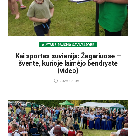
ALYTAUS RAJONO SAVIVALDYBĖ
Kai sportas suvienija: Žagariuose –
šventė, kurioje laimėjo bendrystė
(video)
2026-08-05