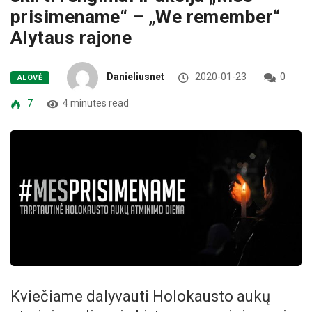
prisimename“ – „We remember“
Alytaus rajone
Danieliusnet
2020-01-23
0
ALOVĖ
7
4 minutes read
Kviečiame dalyvauti Holokausto aukų