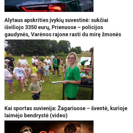
Alytaus apskrities įvykių suvestinė: sukčiai
išviliojo 3350 eurų, Prienuose – policijos
gaudynės, Varėnos rajone rasti du mirę žmonės
Kai sportas suvienija: Žagariuose – šventė, kurioje
laimėjo bendrystė (video)