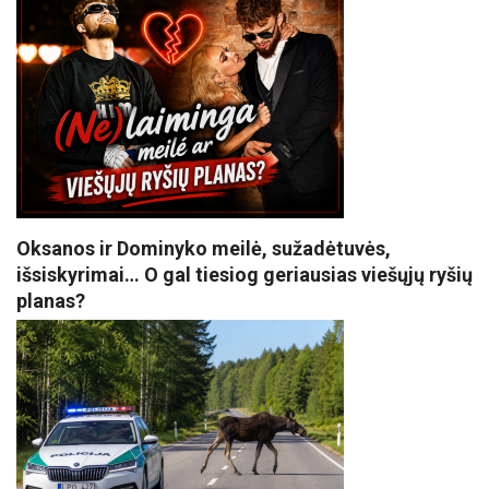
Oksanos ir Dominyko meilė, sužadėtuvės,
išsiskyrimai… O gal tiesiog geriausias viešųjų ryšių
planas?