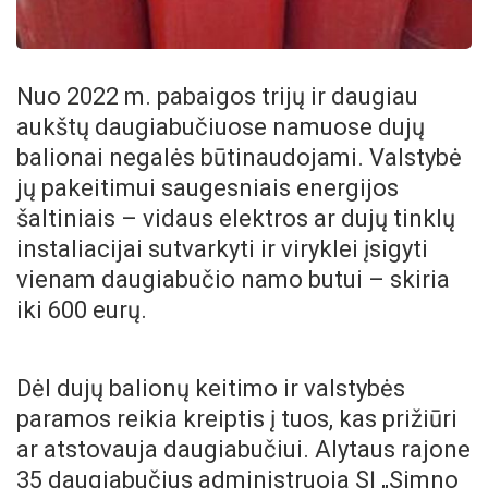
Nuo 2022 m. pabaigos trijų ir daugiau
aukštų daugiabučiuose namuose dujų
balionai negalės būtinaudojami. Valstybė
jų pakeitimui saugesniais energijos
šaltiniais – vidaus elektros ar dujų tinklų
instaliacijai sutvarkyti ir viryklei įsigyti
vienam daugiabučio namo butui – skiria
iki 600 eurų.
Dėl dujų balionų keitimo ir valstybės
paramos reikia kreiptis į tuos, kas prižiūri
ar atstovauja daugiabučiui. Alytaus rajone
35 daugiabučius administruoja SĮ „Simno