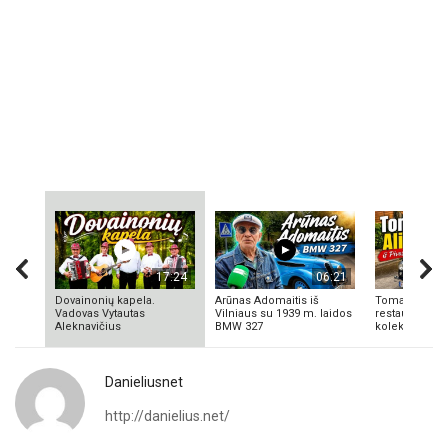
17:24
06:21
Dovainonių kapela.
Arūnas Adomaitis iš
Tomas Aliulis
Vadovas Vytautas
Vilniaus su 1939 m. laidos
restauratorius
Aleknavičius
BMW 327
kolekcionieriu
Danieliusnet
http://danielius.net/