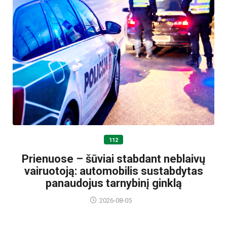
112
Prienuose – šūviai stabdant neblaivų
vairuotoją: automobilis sustabdytas
panaudojus tarnybinį ginklą
2026-08-05