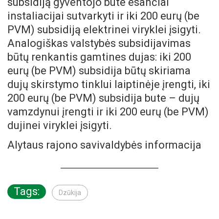
subsidiją gyventojo bute esančiai
instaliacijai sutvarkyti ir iki 200 eurų (be
PVM) subsidiją elektrinei viryklei įsigyti.
Analogiškas valstybės subsidijavimas
būtų renkantis gamtines dujas: iki 200
eurų (be PVM) subsidija būtų skiriama
dujų skirstymo tinklui laiptinėje įrengti, iki
200 eurų (be PVM) subsidija bute – dujų
vamzdynui įrengti ir iki 200 eurų (be PVM)
dujinei viryklei įsigyti.
Alytaus rajono savivaldybės informacija
Tags:
Dzūkija