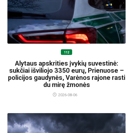
112
Alytaus apskrities įvykių suvestinė:
sukčiai išviliojo 3350 eurų, Prienuose –
policijos gaudynės, Varėnos rajone rasti
du mirę žmonės
2026-08-06