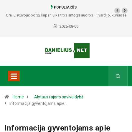
POPULIARŪS
Orai Lietuvoje: po 32 laipsnių kaitros smogs audros – įvardijo, kuriuose
Kai
regionuose bus pavojingiausia
2026-08-06
Home
Alytaus rajono savivaldybė
Informacija gyventojams apie…
Informacija gyventojams apie