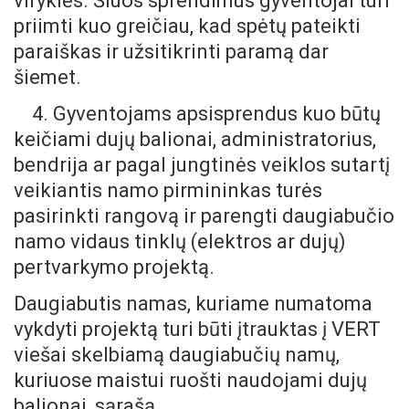
viryklės. Šiuos sprendimus gyventojai turi
priimti kuo greičiau, kad spėtų pateikti
paraiškas ir užsitikrinti paramą dar
šiemet.
4. Gyventojams apsisprendus kuo būtų
keičiami dujų balionai, administratorius,
bendrija ar pagal jungtinės veiklos sutartį
veikiantis namo pirmininkas turės
pasirinkti rangovą ir parengti daugiabučio
namo vidaus tinklų (elektros ar dujų)
pertvarkymo projektą.
Daugiabutis namas, kuriame numatoma
vykdyti projektą turi būti įtrauktas į VERT
viešai skelbiamą daugiabučių namų,
kuriuose maistui ruošti naudojami dujų
balionai, sąrašą.