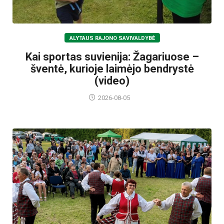
ALYTAUS RAJONO SAVIVALDYBĖ
Kai sportas suvienija: Žagariuose –
šventė, kurioje laimėjo bendrystė
(video)
2026-08-05