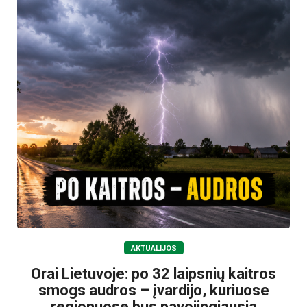
AKTUALIJOS
Orai Lietuvoje: po 32 laipsnių kaitros
smogs audros – įvardijo, kuriuose
regionuose bus pavojingiausia