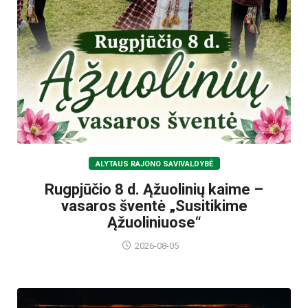
ALYTAUS RAJONO SAVIVALDYBĖ
Rugpjūčio 8 d. Ąžuolinių kaime –
vasaros šventė „Susitikime
Ąžuoliniuose“
2026-08-05