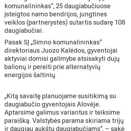
komunalininkas“, 25 daugiabučiuose
įsteigtos namo bendrijos, jungtines
veiklos (partnerystės) sutartis sudarę 108
daugiabučiai.
Pasak SĮ „Simno komunalininkas“
direktoriaus Juozo Kalėdos, gyventojai
aktyviai domisi galimybe atsisakyti dujų
balionų ir pereiti prie alternatyvių
energijos šaltinių.
„Kitą savaitę planuojame susitikimą su
daugiabučio gyventojais Alovėje.
Aptarsime galimus variantus ir teiksime
paraišką. Valstybės parama skiriama trijų
ir daugiau aukštų daugiabučiams“, – sakė