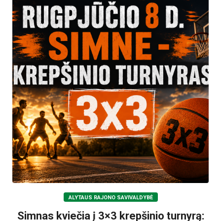
ALYTAUS RAJONO SAVIVALDYBĖ
Simnas kviečia į 3×3 krepšinio turnyrą: