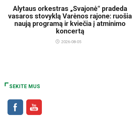
Alytaus orkestras „Svajonė“ pradeda
vasaros stovyklą Varėnos rajone: ruošia
naują programą ir kviečia į atminimo
koncertą
2026-08-05
SEKITE MUS