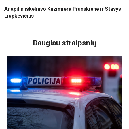
Anapilin iškeliavo Kazimiera Prunskienė ir Stasys
Liupkevičius
VISI POPULIARIAUSI
Daugiau straipsnių