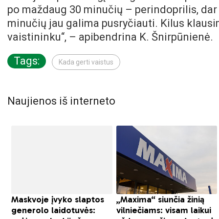
po maždaug 30 minučių – perindoprilis, dar
minučių jau galima pusryčiauti. Kilus klaus
vaistininku“, – apibendrina K. Šnirpūnienė.
Tags:
Kada gerti vaistus
Naujienos iš interneto