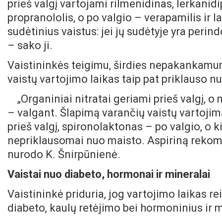
prieš valgį vartojami rilmenidinas, lerkanidip
propranololis, o po valgio – verapamilis ir l
sudėtinius vaistus: jei jų sudėtyje yra perind
– sako ji.
Vaistininkės teigimu, širdies nepakankamu
vaistų vartojimo laikas taip pat priklauso 
„Organiniai nitratai geriami prieš valgį,
– valgant. Šlapimą varančių vaistų vartojim
prieš valgį, spironolaktonas – po valgio, o ki
nepriklausomai nuo maisto. Aspiriną rekome
nurodo K. Šnirpūnienė.
Vaistai nuo diabeto, hormonai ir mineralai
Vaistininkė priduria, jog vartojimo laikas r
diabeto, kaulų retėjimo bei hormoninius ir 