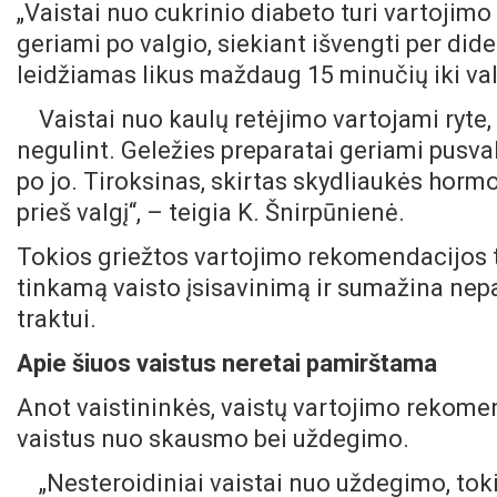
„Vaistai nuo cukrinio diabeto turi vartojim
geriami po valgio, siekiant išvengti per did
leidžiamas likus maždaug 15 minučių iki v
Vaistai nuo kaulų retėjimo vartojami ryte,
negulint. Geležies preparatai geriami pusval
po jo. Tiroksinas, skirtas skydliaukės hormo
prieš valgį“, – teigia K. Šnirpūnienė.
Tokios griežtos vartojimo rekomendacijos t
tinkamą vaisto įsisavinimą ir sumažina ne
traktui.
Apie šiuos vaistus neretai pamirštama
Anot vaistininkės, vaistų vartojimo rekome
vaistus nuo skausmo bei uždegimo.
„Nesteroidiniai vaistai nuo uždegimo, tok