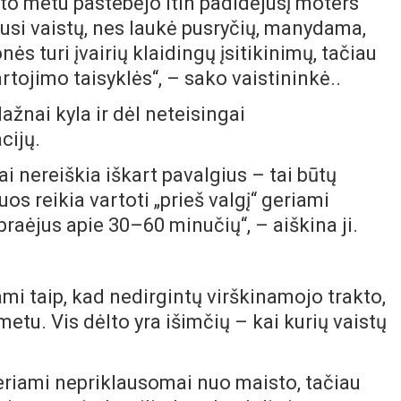
ito metu pastebėjo itin padidėjusį moters
rusi vaistų, nes laukė pusryčių, manydama,
ės turi įvairių klaidingų įsitikinimų, tačiau
tojimo taisyklės“, – sako vaistininkė..
ažnai kyla ir dėl neteisingai
cijų.
ai nereiškia iškart pavalgius – tai būtų
uos reikia vartoti „prieš valgį“ geriami
praėjus apie 30–60 minučių“, – aiškina ji.
ami taip, kad nedirgintų virškinamojo trakto,
etu. Vis dėlto yra išimčių – kai kurių vaistų
riami nepriklausomai nuo maisto, tačiau