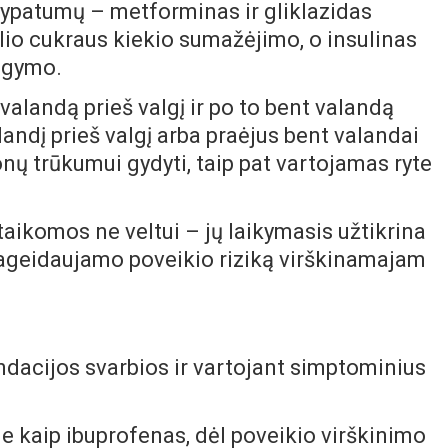
o ypatumų – metforminas ir gliklazidas
elio cukraus kiekio sumažėjimo, o insulinas
algymo.
 valandą prieš valgį ir po to bent valandą
andį prieš valgį arba praėjus bent valandai
nų trūkumui gydyti, taip pat vartojamas ryte
aikomos ne veltui – jų laikymasis užtikrina
pageidaujamo poveikio riziką virškinamajam
ndacijos svarbios ir vartojant simptominius
ie kaip ibuprofenas, dėl poveikio virškinimo