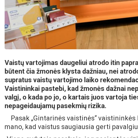
Vaistų vartojimas daugeliui atrodo itin papr
būtent čia žmonės klysta dažniau, nei atrodo
supratus vaistų vartojimo laiko rekomendaci
Vaistininkai pastebi, kad žmonės dažnai nep
valgį, o kada po jo, o kartais juos vartoja ti
nepageidaujamų pasekmių rizika.
Pasak „Gintarinės vaistinės“ vaistininkės 
mano, kad vaistus saugiausia gerti pavalgiu