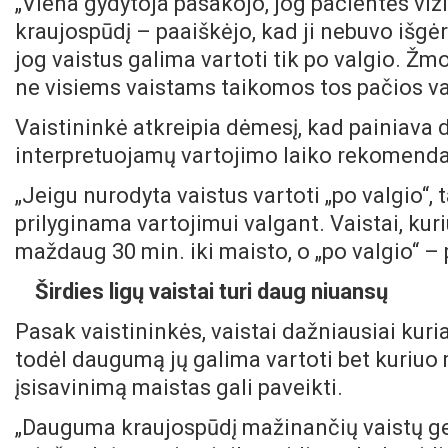
„Viena gydytoja pasakojo, jog pacientės viz
kraujospūdį – paaiškėjo, kad ji nebuvo išgė
jog vaistus galima vartoti tik po valgio. Žmon
ne visiems vaistams taikomos tos pačios var
Vaistininkė atkreipia dėmesį, kad painiava d
interpretuojamų vartojimo laiko rekomenda
„Jeigu nurodyta vaistus vartoti „po valgio“, t
prilyginama vartojimui valgant. Vaistai, kuri
maždaug 30 min. iki maisto, o „po valgio“ – 
Širdies ligų vaistai turi daug niuansų
Pasak vaistininkės, vaistai dažniausiai kuri
todėl daugumą jų galima vartoti bet kuriuo m
įsisavinimą maistas gali paveikti.
„Dauguma kraujospūdį mažinančių vaistų ge