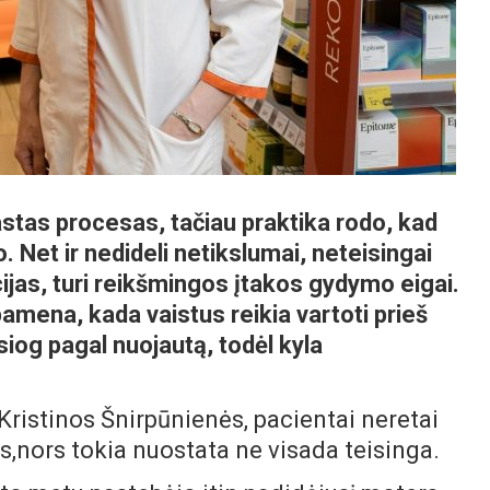
astas procesas, tačiau praktika rodo, kad
. Net ir nedideli netikslumai, neteisingai
jas, turi reikšmingos įtakos gydymo eigai.
amena, kada vaistus reikia vartoti prieš
esiog pagal nuojautą, todėl kyla
Kristinos Šnirpūnienės, pacientai neretai
s,nors tokia nuostata ne visada teisinga.