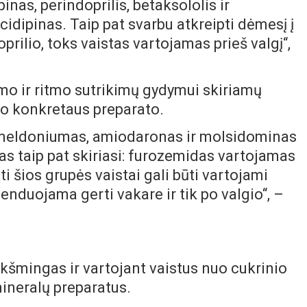
inas, perindoprilis, betaksololis ir
acidipinas. Taip pat svarbu atkreipti dėmesį į
oprilio, toks vaistas vartojamas prieš valgį“,
mo ir ritmo sutrikimų gydymui skiriamų
nuo konkretaus preparato.
 o meldoniumas, amiodaronas ir molsidominas
as taip pat skiriasi: furozemidas vartojamas
ti šios grupės vaistai gali būti vartojami
nduojama gerti vakare ir tik po valgio“, –
eikšmingas ir vartojant vaistus nuo cukrinio
mineralų preparatus.