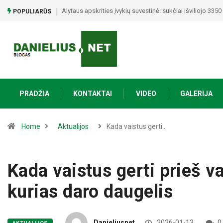
Orai Lietuvoje: po 32 laipsnių kaitros smogs audros – įv
POPULIARŪS
PRADŽIA
KONTAKTAI
VIDEO
GALERIJA
Home
Aktualijos
Kada vaistus gerti…
Kada vaistus gerti prieš va
kurias daro daugelis
Danieliusnet
2026-01-13
0