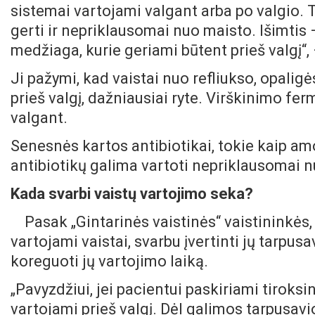
sistemai vartojami valgant arba po valgio. 
gerti ir nepriklausomai nuo maisto. Išimtis 
medžiaga, kurie geriami būtent prieš valgį“,
Ji pažymi, kad vaistai nuo refliukso, opaligė
prieš valgį, dažniausiai ryte. Virškinimo fe
valgant.
Senesnės kartos antibiotikai, tokie kaip amo
antibiotikų galima vartoti nepriklausomai 
Kada svarbi vaistų vartojimo seka?
Pasak „Gintarinės vaistinės“ vaistininkės,
vartojami vaistai, svarbu įvertinti jų tarpusa
koreguoti jų vartojimo laiką.
„Pavyzdžiui, jei pacientui paskiriami tiroksin
vartojami prieš valgį. Dėl galimos tarpusav