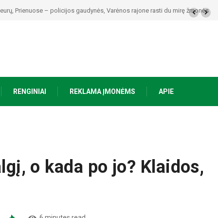
ardijo, kuriuose regionuose bus pavojingiausia
RENGINIAI
REKLAMA ĮMONĖMS
APIE
lgį, o kada po jo? Klaidos,
6 minutes read