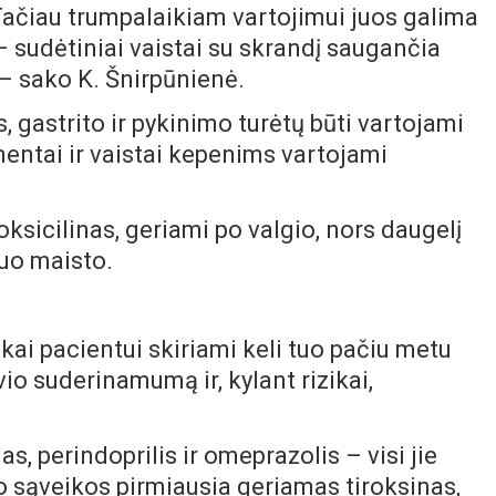
Tačiau trumpalaikiam vartojimui juos galima
– sudėtiniai vaistai su skrandį saugančia
 – sako K. Šnirpūnienė.
s, gastrito ir pykinimo turėtų būti vartojami
rmentai ir vaistai kepenims vartojami
ksicilinas, geriami po valgio, nors daugelį
nuo maisto.
 kai pacientui skiriami keli tuo pačiu metu
vio suderinamumą ir, kylant rizikai,
as, perindoprilis ir omeprazolis – visi jie
io sąveikos pirmiausia geriamas tiroksinas,