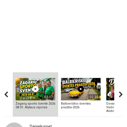
03:17
02:35
Žagarių sporto šventė 2026
Balbieriškio šventės
Dovainonių ka
08 01. Alytaus rajonas
pradžia-2026
Vadovas Vyta
Aleknavičius
Danieliusnet