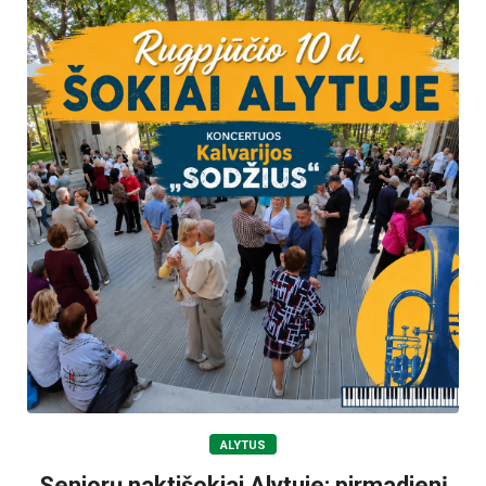
ALYTUS
Senjorų naktišokiai Alytuje: pirmadienį