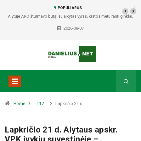
POPULIARŪS
Alytuje ARO šturmavo butą: sulaikytas vyras, kratos metu rasti ginklai,
Seirijuose – įtariami narkotikai BMW automobilyje
2026-08-07
Home
112
Lapkričio 21 d.…
Lapkričio 21 d. Alytaus apskr.
VPK įvykių suvestinėje –