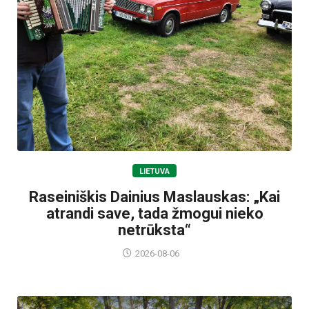
LIETUVA
Raseiniškis Dainius Maslauskas: „Kai
atrandi save, tada žmogui nieko
netrūksta“
2026-08-06