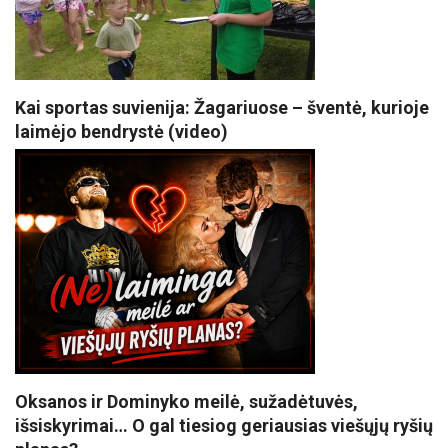
Kai sportas suvienija: Žagariuose – šventė, kurioje
laimėjo bendrystė (video)
Oksanos ir Dominyko meilė, sužadėtuvės,
išsiskyrimai… O gal tiesiog geriausias viešųjų ryšių