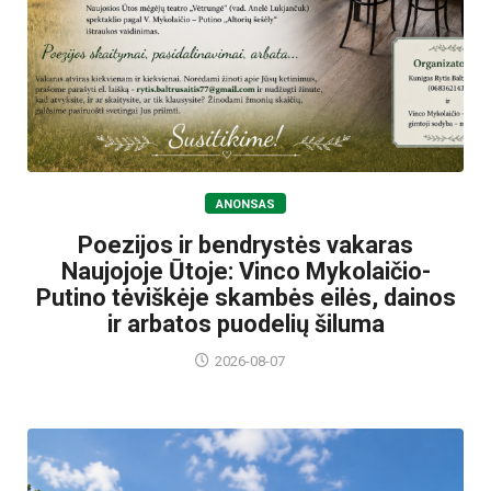
ANONSAS
Poezijos ir bendrystės vakaras
Naujojoje Ūtoje: Vinco Mykolaičio-
Putino tėviškėje skambės eilės, dainos
ir arbatos puodelių šiluma
2026-08-07