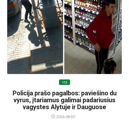
112
Policija prašo pagalbos: paviešino du
vyrus, įtariamus galimai padariusius
vagystes Alytuje ir Dauguose
2026-08-07