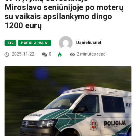
Miroslavo seniūnijoje po moterų
su vaikais apsilankymo dingo
1200 eurų
Danieliusnet
112
POPULIARIAUSI
2025-11-22
0
2 minutes read