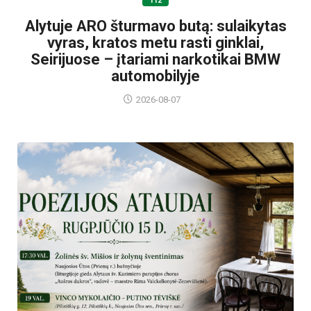
112
Alytuje ARO šturmavo butą: sulaikytas
vyras, kratos metu rasti ginklai,
Seirijuose – įtariami narkotikai BMW
automobilyje
2026-08-07