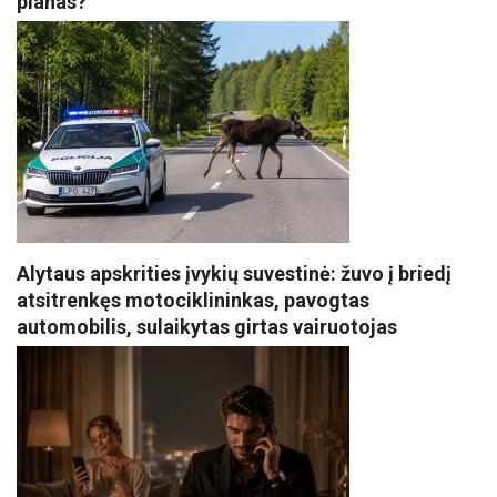
planas?
Alytaus apskrities įvykių suvestinė: žuvo į briedį
atsitrenkęs motociklininkas, pavogtas
automobilis, sulaikytas girtas vairuotojas