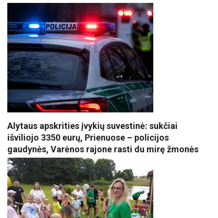
Alytaus apskrities įvykių suvestinė: sukčiai
išviliojo 3350 eurų, Prienuose – policijos
gaudynės, Varėnos rajone rasti du mirę žmonės