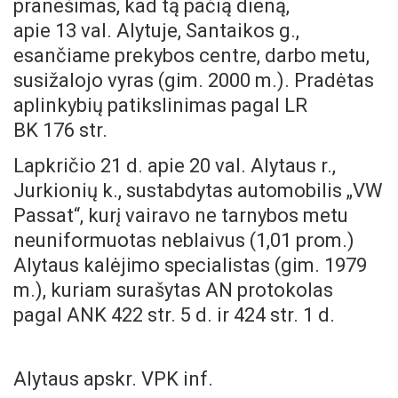
pranešimas, kad tą pačią dieną,
apie 13 val. Alytuje, Santaikos g.,
esančiame prekybos centre, darbo metu,
susižalojo vyras (gim. 2000 m.). Pradėtas
aplinkybių patikslinimas pagal LR
BK 176 str.
Lapkričio 21 d. apie 20 val. Alytaus r.,
Jurkionių k., sustabdytas automobilis „VW
Passat“, kurį vairavo ne tarnybos metu
neuniformuotas neblaivus (1,01 prom.)
Alytaus kalėjimo specialistas (gim. 1979
m.), kuriam surašytas AN protokolas
pagal ANK 422 str. 5 d. ir 424 str. 1 d.
Alytaus apskr. VPK inf.