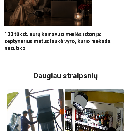
100 tūkst. eurų kainavusi meilės istorija:
septynerius metus laukė vyro, kurio niekada
nesutiko
VISI POPULIARIAUSI
Daugiau straipsnių