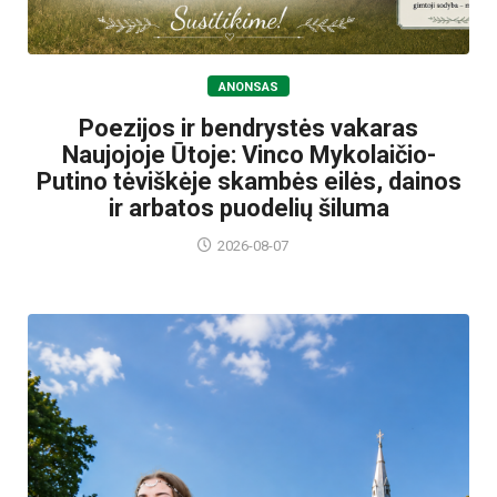
ANONSAS
Poezijos ir bendrystės vakaras
Naujojoje Ūtoje: Vinco Mykolaičio-
Putino tėviškėje skambės eilės, dainos
ir arbatos puodelių šiluma
2026-08-07