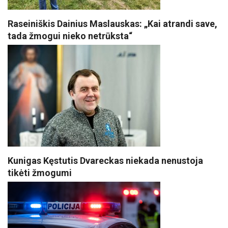
Raseiniškis Dainius Maslauskas: „Kai atrandi save,
tada žmogui nieko netrūksta“
Kunigas Kęstutis Dvareckas niekada nenustoja
tikėti žmogumi