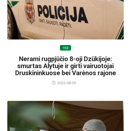
112
Nerami rugpjūčio 8-oji Dzūkijoje:
smurtas Alytuje ir girti vairuotojai
Druskininkuose bei Varėnos rajone
2026-08-09