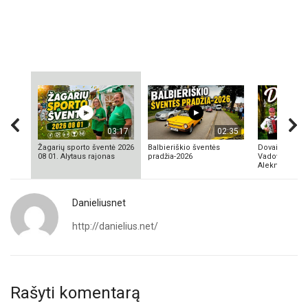
03:17
02:35
Žagarių sporto šventė 2026
Balbieriškio šventės
Dovainonių ka
08 01. Alytaus rajonas
pradžia-2026
Vadovas Vyta
Aleknavičius
Danieliusnet
http://danielius.net/
Rašyti komentarą