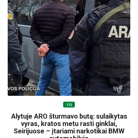
112
Alytuje ARO šturmavo butą: sulaikytas
vyras, kratos metu rasti ginklai,
Seirijuose – įtariami narkotikai BMW