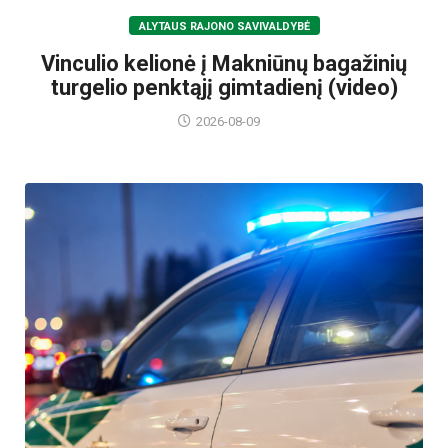
ALYTAUS RAJONO SAVIVALDYBĖ
Vinculio kelionė į Makniūnų bagažinių
turgelio penktąjį gimtadienį (video)
2026-08-09