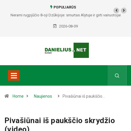
POPULIARŪS
Nerami rugpjūčio 8-oji Dzūkijoje: smurtas Alytuje ir girti vairuotojai
Druskininkuose bei Varėnos rajone
2026-08-09
Home
Naujienos
Pivašiūnai iš paukščio…
Pivašiūnai iš paukščio skrydžio
(video)