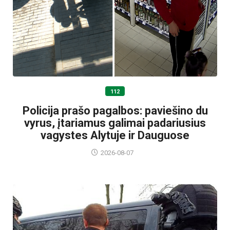
112
Policija prašo pagalbos: paviešino du
vyrus, įtariamus galimai padariusius
vagystes Alytuje ir Dauguose
2026-08-07