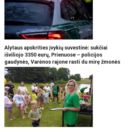
Alytaus apskrities įvykių suvestinė: sukčiai
išviliojo 3350 eurų, Prienuose – policijos
gaudynės, Varėnos rajone rasti du mirę žmonės