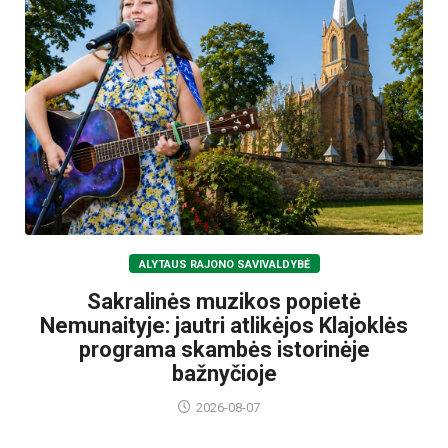
ALYTAUS RAJONO SAVIVALDYBĖ
Sakralinės muzikos popietė
Nemunaityje: jautri atlikėjos Klajoklės
programa skambės istorinėje
bažnyčioje
2026-08-07