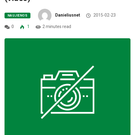
Danieliusnet
2015-02-23
NAUJIENOS
0
1
2 minutes read