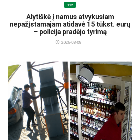
112
Alytiškė į namus atvykusiam
nepažįstamajam atidavė 15 tūkst. eurų
– policija pradėjo tyrimą
2026-08-08