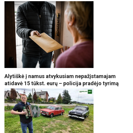
Alytiškė į namus atvykusiam nepažįstamajam
atidavė 15 tūkst. eurų – policija pradėjo tyrimą