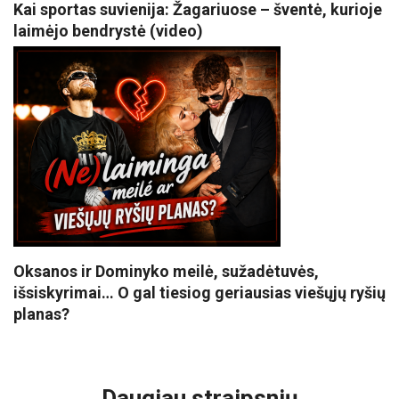
Kai sportas suvienija: Žagariuose – šventė, kurioje
laimėjo bendrystė (video)
Oksanos ir Dominyko meilė, sužadėtuvės,
išsiskyrimai… O gal tiesiog geriausias viešųjų ryšių
planas?
VISI POPULIARIAUSI
Daugiau straipsnių