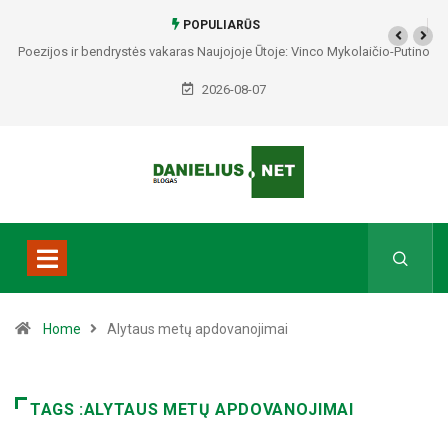
POPULIARŪS
Poezijos ir bendrystės vakaras Naujojoje Ūtoje: Vinco Mykolaičio-Putino
tėviškėje skambės eilės, dainos ir arbatos puodelių šiluma
2026-08-07
Home
Alytaus metų apdovanojimai
TAGS :ALYTAUS METŲ APDOVANOJIMAI