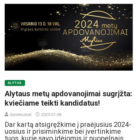
ALYTUS
Alytaus metų apdovanojimai sugrįžta:
kviečiame teikti kandidatus!
danieliusnet
2025-01-08
Dar kartą atsigręžkime į praėjusius 2024-
uosius ir prisiminkime bei įvertinkime
tuos, kurie savo idėjomis ir nuopelnais