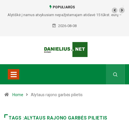
POPULIARŪS
Alytiškė į namus atvykusiam nepažįstamajam atidavė 15 tūkst. eurų –
policija pradėjo tyrimą
2026-08-08
Home
Alytaus rajono garbės pilietis
TAGS :ALYTAUS RAJONO GARBĖS PILIETIS