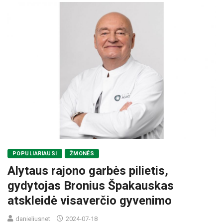
POPULIARIAUSI
ŽMONĖS
Alytaus rajono garbės pilietis,
gydytojas Bronius Špakauskas
atskleidė visaverčio gyvenimo
danieliusnet
2024-07-18