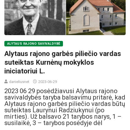
ALYTAUS RAJONO SAVIVALDYBĖ
Alytaus rajono garbės piliečio vardas
suteiktas Kurnėnų mokyklos
iniciatoriui L.
danieliusnet
2023-06-29
2023 06 29 posėdžiavusi Alytaus rajono
savivaldybės taryba balsavimu pritarė, kad
Alytaus rajono garbės piliečio vardas būtų
suteiktas Laurynui Radziukynui (po
mirties). Už balsavo 21 tarybos narys, 1 –
susilaikė, 3 – tarybos posėdyje dėl