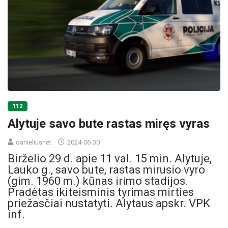
112
Alytuje savo bute rastas miręs vyras
danieliusnet
2024-06-30
Birželio 29 d. apie 11 val. 15 min. Alytuje,
Lauko g., savo bute, rastas mirusio vyro
(gim. 1960 m.) kūnas irimo stadijos.
Pradėtas ikiteisminis tyrimas mirties
priežasčiai nustatyti. Alytaus apskr. VPK
inf.