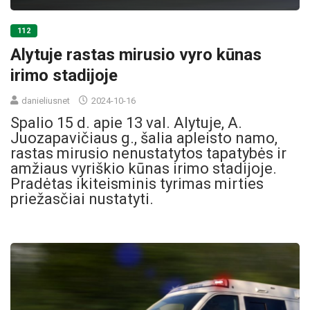
112
Alytuje rastas mirusio vyro kūnas
irimo stadijoje
danieliusnet
2024-10-16
Spalio 15 d. apie 13 val. Alytuje, A.
Juozapavičiaus g., šalia apleisto namo,
rastas mirusio nenustatytos tapatybės ir
amžiaus vyriškio kūnas irimo stadijoje.
Pradėtas ikiteisminis tyrimas mirties
priežasčiai nustatyti.