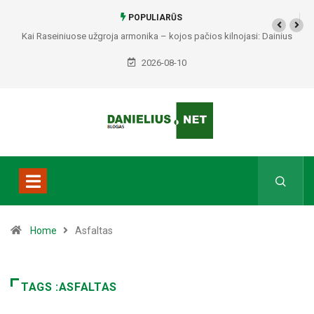
POPULIARŪS
Kai Raseiniuose užgroja armonika – kojos pačios kilnojasi: Dainius
Maslauskas priminė melodijas, kurios gyvena širdyje
2026-08-10
Home
Asfaltas
TAGS :ASFALTAS