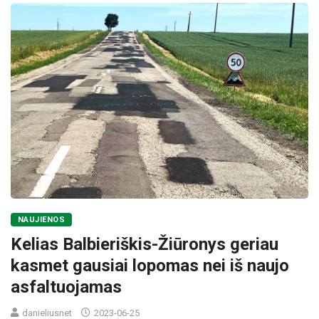
NAUJIENOS
Kelias Balbieriškis-Žiūronys geriau
kasmet gausiai lopomas nei iš naujo
asfaltuojamas
danieliusnet
2023-06-25