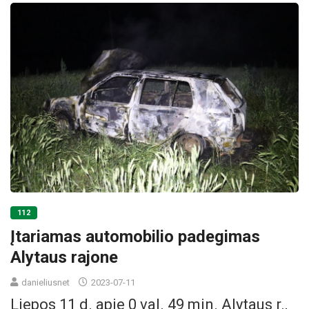
112
Įtariamas automobilio padegimas
Alytaus rajone
danieliusnet
2023-07-11
Liepos 11 d. apie 0 val. 49 min. Alytaus r.,