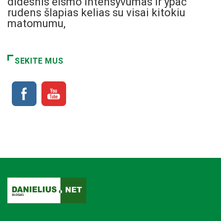
didesnis eismo intensyvumas ir ypač
rudens šlapias kelias su visai kitokiu
matomumu,
SEKITE MUS