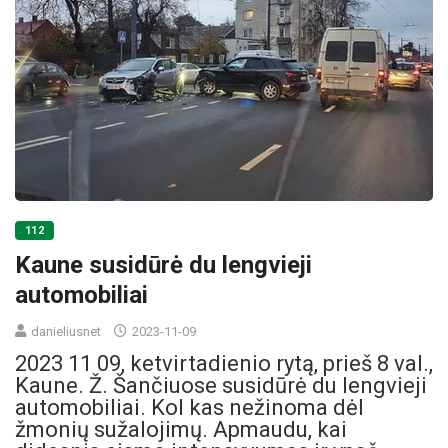
112
Kaune susidūrė du lengvieji
automobiliai
danieliusnet
2023-11-09
2023 11 09, ketvirtadienio rytą, prieš 8 val.,
Kaune. Ž. Šančiuose susidūrė du lengvieji
automobiliai. Kol kas nežinoma dėl
žmonių sužalojimų. Apmaudu, kai