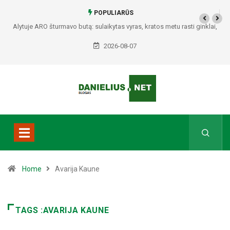
POPULIARŪS
Alytuje ARO šturmavo butą: sulaikytas vyras, kratos metu rasti ginklai,
Seirijuose – įtariami narkotikai BMW automobilyje
2026-08-07
Home
Avarija Kaune
TAGS :AVARIJA KAUNE