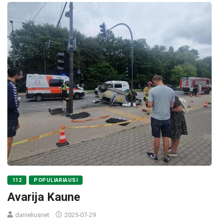
112
POPULIARIAUSI
Avarija Kaune
danieliusnet
2025-07-29