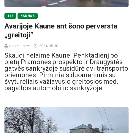
112
KAUNAS
Avarijoje Kaune ant šono perversta
„greitoji”
danieliusnet
2024-05-10
Skaudi nelaimė Kaune. Penktadienį po
pietų Pramonės prospekto ir Draugystės
gatvės sankryžoje susidūrė dvi transporto
priemonės. Pirminiais duomenimis su
švyturėliais važiavusio greitosios med.
pagalbos automobilio sankryžoje