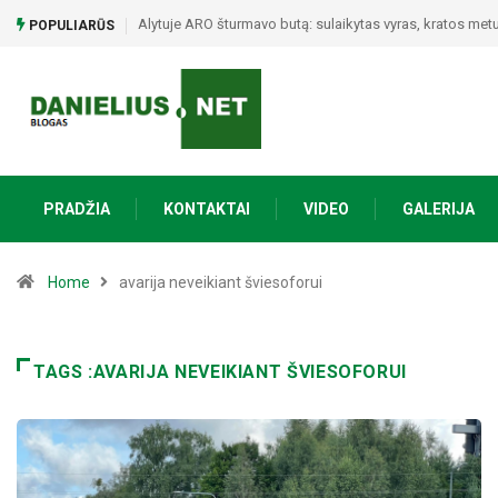
Alytuje ARO šturmavo butą: sulaikytas vyras, kratos metu 
POPULIARŪS
PRADŽIA
KONTAKTAI
VIDEO
GALERIJA
Home
avarija neveikiant šviesoforui
TAGS :AVARIJA NEVEIKIANT ŠVIESOFORUI