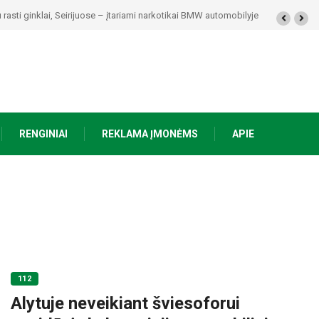
rasti ginklai, Seirijuose – įtariami narkotikai BMW automobilyje
RENGINIAI
REKLAMA ĮMONĖMS
APIE
112
Alytuje neveikiant šviesoforui