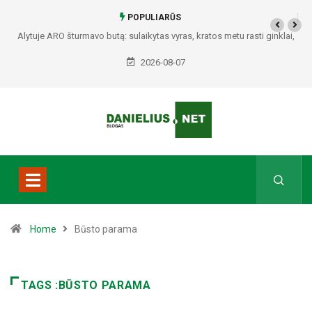
POPULIARŪS
Alytuje ARO šturmavo butą: sulaikytas vyras, kratos metu rasti ginklai,
Seirijuose – įtariami narkotikai BMW automobilyje
2026-08-07
Home
Būsto parama
TAGS :BŪSTO PARAMA