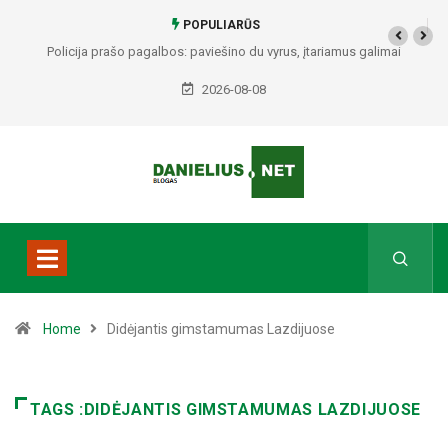
POPULIARŪS
Policija prašo pagalbos: paviešino du vyrus, įtariamus galimai
padariusius vagystes Alytuje ir Dauguose
2026-08-08
Home
Didėjantis gimstamumas Lazdijuose
TAGS :DIDĖJANTIS GIMSTAMUMAS LAZDIJUOSE