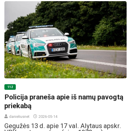
112
Policija praneša apie iš namų pavogtą
priekabą
danieliusnet
2026-05-14
Gegužės 13 d. apie 17 val. Alytaus apskr.