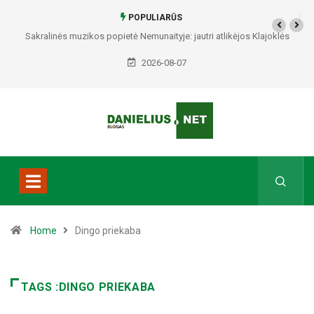
POPULIARŪS
Sakralinės muzikos popietė Nemunaityje: jautri atlikėjos Klajoklės
programa skambės istorinėje bažnyčioje
2026-08-07
Home
Dingo priekaba
TAGS :DINGO PRIEKABA