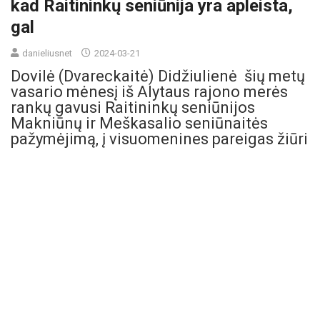
kad Raitininkų seniūnija yra apleista,
gal
danieliusnet
2024-03-21
Dovilė (Dvareckaitė) Didžiulienė šių metų
vasario mėnesį iš Alytaus rajono merės
rankų gavusi Raitininkų seniūnijos
Makniūnų ir Meškasalio seniūnaitės
pažymėjimą, į visuomenines pareigas žiūri