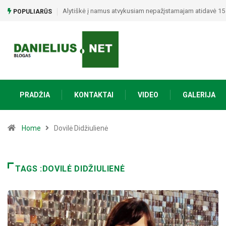
Alytiškė į namus atvykusiam nepažįstamajam atidavė 15 t
POPULIARŪS
PRADŽIA
KONTAKTAI
VIDEO
GALERIJA
Home
Dovilė Didžiulienė
TAGS :DOVILĖ DIDŽIULIENĖ