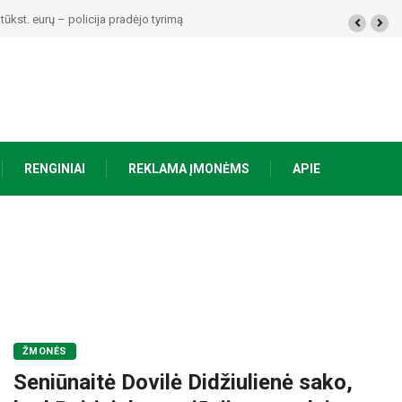
ūkst. eurų – policija pradėjo tyrimą
RENGINIAI
REKLAMA ĮMONĖMS
APIE
ŽMONĖS
Seniūnaitė Dovilė Didžiulienė sako,