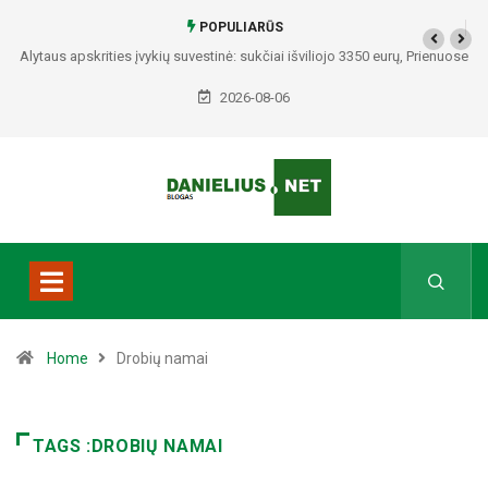
POPULIARŪS
Alytaus apskrities įvykių suvestinė: sukčiai išviliojo 3350 eurų, Prienuose
– policijos gaudynės, Varėnos rajone rasti du mirę žmonės
2026-08-06
Home
Drobių namai
TAGS :DROBIŲ NAMAI