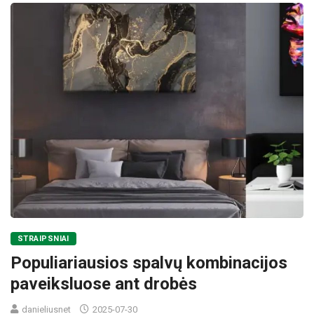
STRAIPSNIAI
Populiariausios spalvų kombinacijos
paveiksluose ant drobės
danieliusnet
2025-07-30