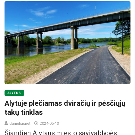
ALYTUS
Alytuje plečiamas dviračių ir pėsčiųjų
takų tinklas
danieliusnet
2024-05-13
Šiandien Alytaus miesto savivaldybės