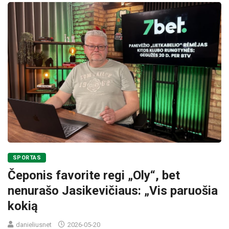
SPORTAS
Čeponis favorite regi „Oly“, bet
nenurašo Jasikevičiaus: „Vis paruošia
kokią
danieliusnet
2026-05-20