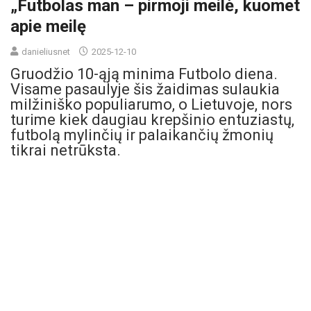
„Futbolas man – pirmoji meilė, kuomet
apie meilę
danieliusnet
2025-12-10
Gruodžio 10-ąją minima Futbolo diena.
Visame pasaulyje šis žaidimas sulaukia
milžiniško populiarumo, o Lietuvoje, nors
turime kiek daugiau krepšinio entuziastų,
futbolą mylinčių ir palaikančių žmonių
tikrai netrūksta.