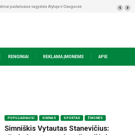
alimai padariusius vagystes Alytuje ir Dauguose
RENGINIAI
REKLAMA ĮMONĖMS
APIE
POPULIARIAUSI
SIMNAS
SPORTAS
ŽMONĖS
Simniškis Vytautas Stanevičius: