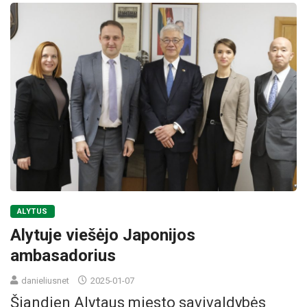
ALYTUS
Alytuje viešėjo Japonijos
ambasadorius
danieliusnet
2025-01-07
Šiandien Alytaus miesto savivaldybės