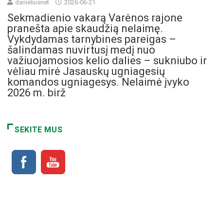
danieliusnet
2026-06-21
Sekmadienio vakarą Varėnos rajone
pranešta apie skaudžią nelaimę.
Vykdydamas tarnybines pareigas –
šalindamas nuvirtusį medį nuo
važiuojamosios kelio dalies – sukniubo ir
vėliau mirė Jasauskų ugniagesių
komandos ugniagesys. Nelaimė įvyko
2026 m. birž
SEKITE MUS