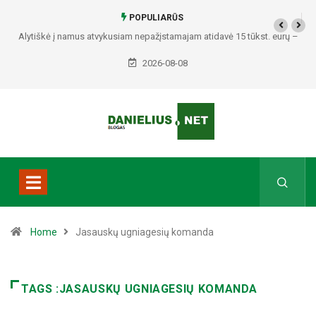
POPULIARŪS
Alytiškė į namus atvykusiam nepažįstamajam atidavė 15 tūkst. eurų –
policija pradėjo tyrimą
2026-08-08
Home
Jasauskų ugniagesių komanda
TAGS :JASAUSKŲ UGNIAGESIŲ KOMANDA