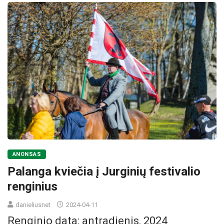
ANONSAS
Palanga kviečia į Jurginių festivalio
renginius
danieliusnet
2024-04-11
Renginio data: antradienis, 2024