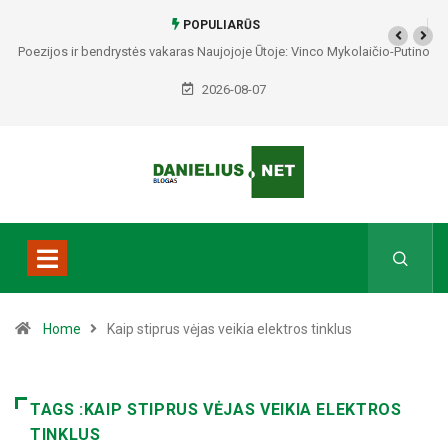
POPULIARŪS
Poezijos ir bendrystės vakaras Naujojoje Ūtoje: Vinco Mykolaičio-Putino
tėviškėje skambės eilės, dainos ir arbatos puodelių šiluma
2026-08-07
Home
Kaip stiprus vėjas veikia elektros tinklus
TAGS :KAIP STIPRUS VĖJAS VEIKIA ELEKTROS
TINKLUS