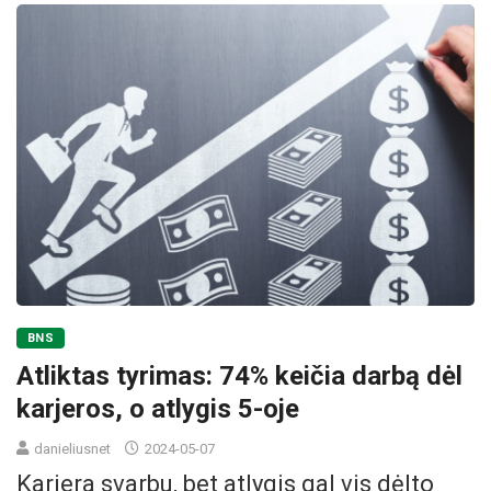
BNS
Atliktas tyrimas: 74% keičia darbą dėl
karjeros, o atlygis 5-oje
danieliusnet
2024-05-07
Karjera svarbu, bet atlygis gal vis dėlto