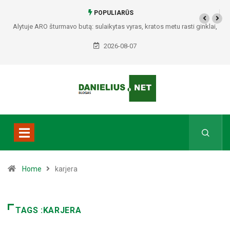
POPULIARŪS
Alytuje ARO šturmavo butą: sulaikytas vyras, kratos metu rasti ginklai,
Seirijuose – įtariami narkotikai BMW automobilyje
2026-08-07
Home
karjera
TAGS :KARJERA