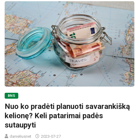
BNS
Nuo ko pradėti planuoti savarankišką
kelionę? Keli patarimai padės
sutaupyti
danieliusnet
2023-07-27