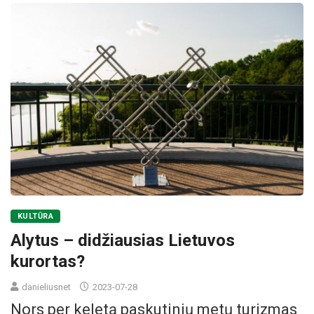
KULTŪRA
Alytus – didžiausias Lietuvos
kurortas?
danieliusnet
2023-07-28
Nors per keletą paskutinių metų turizmas