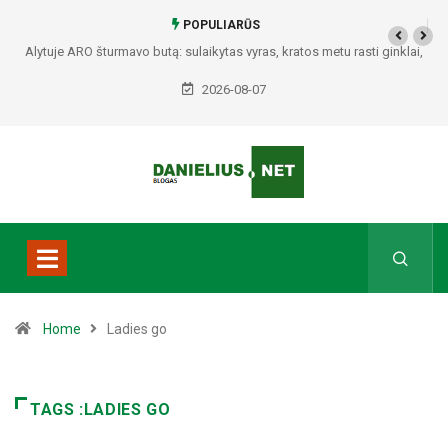
POPULIARŪS
Alytuje ARO šturmavo butą: sulaikytas vyras, kratos metu rasti ginklai,
Seirijuose – įtariami narkotikai BMW automobilyje
2026-08-07
Home
Ladies go
TAGS :LADIES GO