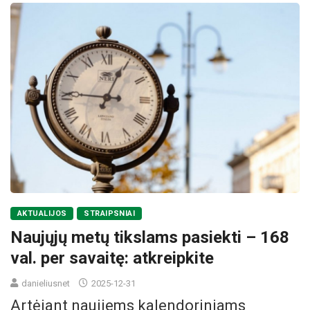
AKTUALIJOS
STRAIPSNIAI
Naujųjų metų tikslams pasiekti – 168
val. per savaitę: atkreipkite
danieliusnet
2025-12-31
Artėjant naujiems kalendoriniams