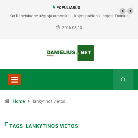
POPULIARŪS
Kai Raseiniuose užgroja armonika – kojos pačios kilnojasi: Dainius
Maslauskas priminė melodijas, kurios gyvena širdyje
2026-08-10
Home
lankytinos vietos
TAGS :LANKYTINOS VIETOS