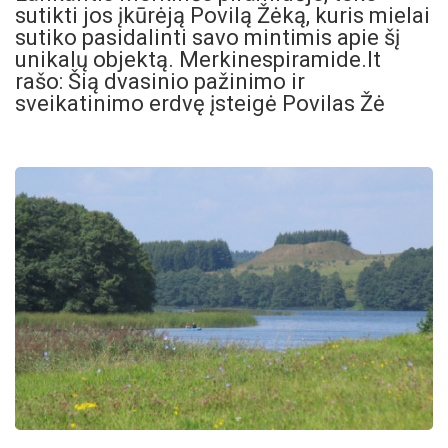
sutikti jos įkūrėją Povilą Žėką, kuris mielai
sutiko pasidalinti savo mintimis apie šį
unikalų objektą. Merkinespiramide.lt
rašo: Šią dvasinio pažinimo ir
sveikatinimo erdvę įsteigė Povilas Žė