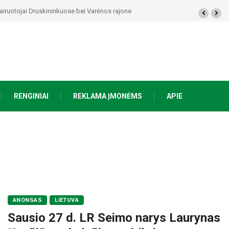
i vairuotojai Druskininkuose bei Varėnos rajone
RENGINIAI
REKLAMA ĮMONĖMS
APIE
ANONSAS
LIETUVA
Sausio 27 d. LR Seimo narys Laurynas