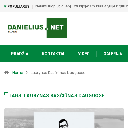
Nerami rugpjūčio 8-oji Dzūkijoje: smurtas Alytuje ir girt
POPULIARŪS
PRADŽIA
KONTAKTAI
VIDEO
GALERIJA
Home
Laurynas Kasčiūnas Dauguose
TAGS :LAURYNAS KASČIŪNAS DAUGUOSE