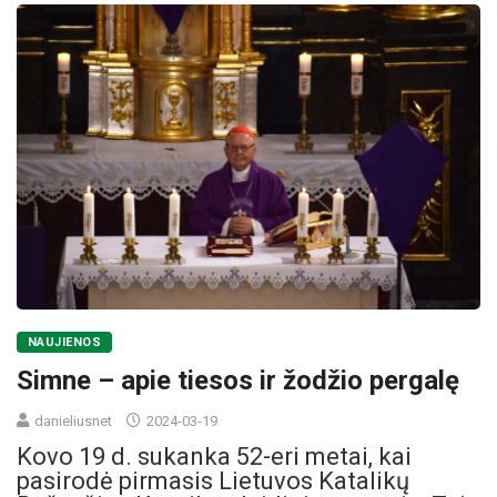
NAUJIENOS
Simne – apie tiesos ir žodžio pergalę
danieliusnet
2024-03-19
Kovo 19 d. sukanka 52-eri metai, kai
pasirodė pirmasis Lietuvos Katalikų