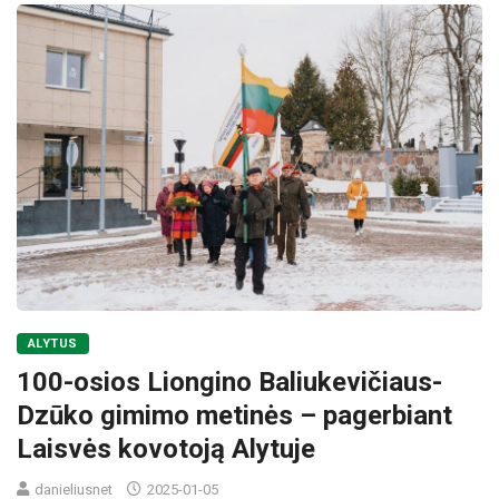
ALYTUS
100-osios Liongino Baliukevičiaus-
Dzūko gimimo metinės – pagerbiant
Laisvės kovotoją Alytuje
danieliusnet
2025-01-05