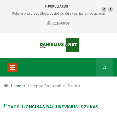
POPULIARŪS
Policija prašo pagalbos: paviešino du vyrus, įtariamus galimai
padariusius vagystes Alytuje ir Dauguose
2026-08-08
Home
Lionginas Baliukevičius–Dzūkas
TAGS :LIONGINAS BALIUKEVIČIUS–DZŪKAS