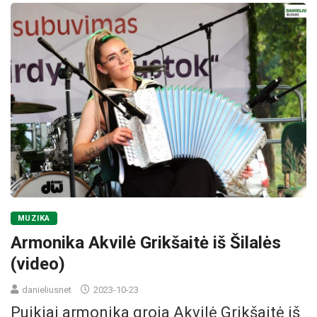
MUZIKA
Armonika Akvilė Grikšaitė iš Šilalės
(video)
danieliusnet
2023-10-23
Puikiai armonika groja Akvilė Grikšaitė iš