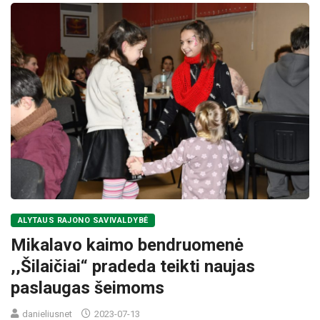
ALYTAUS RAJONO SAVIVALDYBĖ
Mikalavo kaimo bendruomenė
,,Šilaičiai“ pradeda teikti naujas
paslaugas šeimoms
danieliusnet
2023-07-13