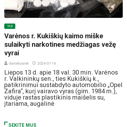
112
Varėnos r. Kukiškių kaimo miške
sulaikyti narkotines medžiagas vežę
vyrai
danieliusnet
2024-07-14
Liepos 13 d. apie 18 val. 30 min. Varėnos
r. Valkininkų sen., ties Kukiškių k.,
patikrinimui sustabdyto automobilio „Opel
Zafira“, kurį vairavo vyras (gim. 1984 m.),
viduje rastas plastikinis maišelis su,
įtariama, augalinė
SEKITE MUS