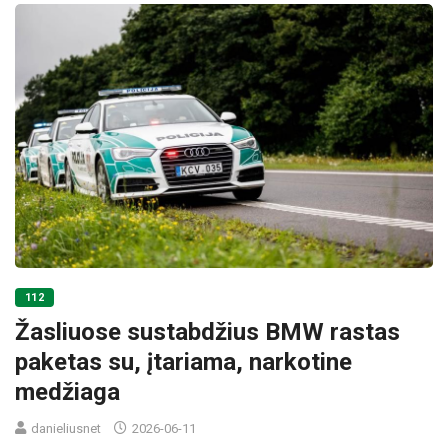
112
Žasliuose sustabdžius BMW rastas
paketas su, įtariama, narkotine
medžiaga
danieliusnet
2026-06-11