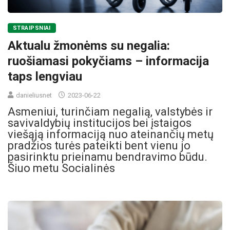
STRAIPSNIAI
Aktualu žmonėms su negalia:
ruošiamasi pokyčiams – informacija
taps lengviau
danieliusnet
2023-06-22
Asmeniui, turinčiam negalią, valstybės ir
savivaldybių institucijos bei įstaigos
viešąją informaciją nuo ateinančių metų
pradžios turės pateikti bent vienu jo
pasirinktu prieinamu bendravimo būdu.
Šiuo metu Socialinės