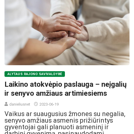
ALYTAUS RAJONO SAVIVALDYBĖ
Laikino atokvėpio paslauga – neįgalių
ir senyvo amžiaus artimiesiems
danieliusnet
2023-06-19
Vaikus ar suaugusius žmones su negalia,
senyvo amžiaus asmenis prižiūrintys
gyventojai gali planuoti asmeninį ir
darbinį gyvenimą, pasinaudodami