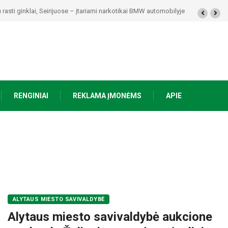
rasti ginklai, Seirijuose – įtariami narkotikai BMW automobilyje
RENGINIAI
REKLAMA ĮMONĖMS
APIE
ALYTAUS MIESTO SAVIVALDYBĖ
Alytaus miesto savivaldybė aukcione