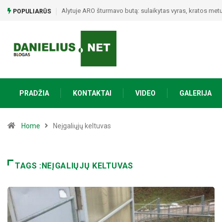
Alytuje ARO šturmavo butą: sulaikytas vyras, kratos metu 
POPULIARŪS
PRADŽIA
KONTAKTAI
VIDEO
GALERIJA
Home
Neįgaliųjų keltuvas
TAGS :NEĮGALIŲJŲ KELTUVAS