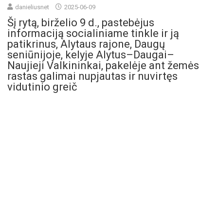
danieliusnet
2025-06-09
Šį rytą, birželio 9 d., pastebėjus
informaciją socialiniame tinkle ir ją
patikrinus, Alytaus rajone, Daugų
seniūnijoje, kelyje Alytus–Daugai–
Naujieji Valkininkai, pakelėje ant žemės
rastas galimai nupjautas ir nuvirtęs
vidutinio greič