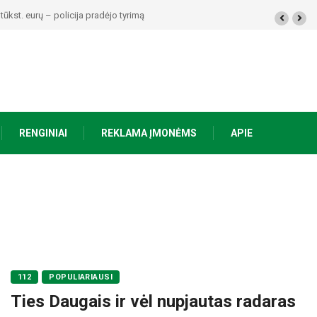
ūkst. eurų – policija pradėjo tyrimą
RENGINIAI
REKLAMA ĮMONĖMS
APIE
112
POPULIARIAUSI
Ties Daugais ir vėl nupjautas radaras