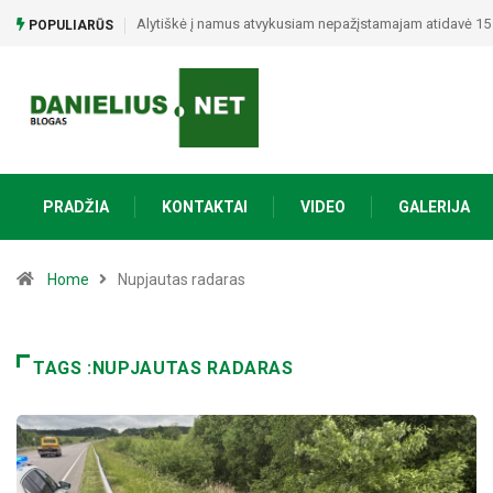
Alytiškė į namus atvykusiam nepažįstamajam atidavė 15 t
POPULIARŪS
PRADŽIA
KONTAKTAI
VIDEO
GALERIJA
Home
Nupjautas radaras
TAGS :NUPJAUTAS RADARAS