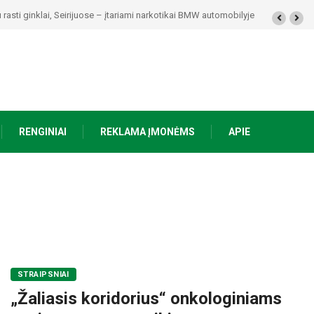
rasti ginklai, Seirijuose – įtariami narkotikai BMW automobilyje
RENGINIAI
REKLAMA ĮMONĖMS
APIE
STRAIPSNIAI
„Žaliasis koridorius“ onkologiniams