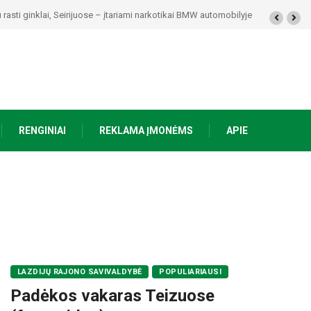
rasti ginklai, Seirijuose – įtariami narkotikai BMW automobilyje
RENGINIAI
REKLAMA ĮMONĖMS
APIE
LAZDIJŲ RAJONO SAVIVALDYBĖ
POPULIARIAUSI
Padėkos vakaras Teizuose