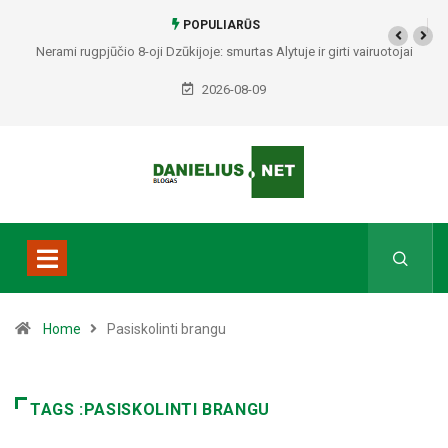
POPULIARŪS
Nerami rugpjūčio 8-oji Dzūkijoje: smurtas Alytuje ir girti vairuotojai
Druskininkuose bei Varėnos rajone
2026-08-09
Home
Pasiskolinti brangu
TAGS :PASISKOLINTI BRANGU